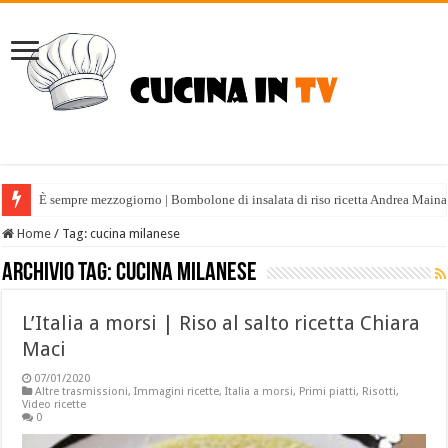
È sempre mezzogiorno | Bombolone di insalata di riso ricetta Andrea Maina
Home
/
Tag:
cucina milanese
Archivio tag:
cucina milanese
L’Italia a morsi | Riso al salto ricetta Chiara
Maci
07/01/2020
Altre trasmissioni
,
Immagini ricette
,
Italia a morsi
,
Primi piatti
,
Risotti
,
Video ricette
0