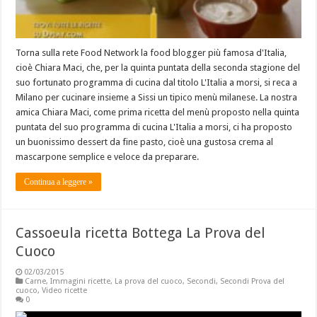
Torna sulla rete Food Network la food blogger più famosa d'Italia,
cioè Chiara Maci, che, per la quinta puntata della seconda stagione del
suo fortunato programma di cucina dal titolo L'Italia a morsi, si reca a
Milano per cucinare insieme a Sissi un tipico menù milanese. La nostra
amica Chiara Maci, come prima ricetta del menù proposto nella quinta
puntata del suo programma di cucina L'Italia a morsi, ci ha proposto
un buonissimo dessert da fine pasto, cioè una gustosa crema al
mascarpone semplice e veloce da preparare.
Continua a leggere »
Cassoeula ricetta Bottega La Prova del
Cuoco
02/03/2015
Carne
,
Immagini ricette
,
La prova del cuoco
,
Secondi
,
Secondi Prova del
cuoco
,
Video ricette
0