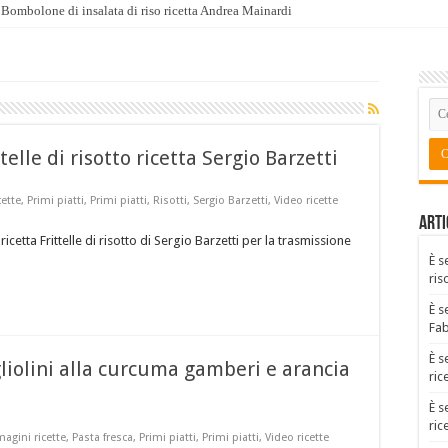
Bombolone di insalata di riso ricetta Andrea Mainardi
lle di risotto ricetta Sergio Barzetti
ette
,
Primi piatti
,
Primi piatti
,
Risotti
,
Sergio Barzetti
,
Video ricette
Arti
cetta Frittelle di risotto di Sergio Barzetti per la trasmissione
È s
ris
È s
Fa
È s
iolini alla curcuma gamberi e arancia
ric
È s
ric
agini ricette
,
Pasta fresca
,
Primi piatti
,
Primi piatti
,
Video ricette