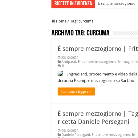
Ricette in evidenza
È sempre mezzogiorno | 
Home
/
Tag:
curcuma
Archivio tag:
curcuma
È sempre mezzogiorno | Fritte
22/12/2021
Antipasti
,
E' sempre mezzogiorno
,
Immagini ric
0
Ingredienti, procedimento e video della ri
di cucina È sempre mezzogiorno su Rai Uno
Continua a leggere »
È sempre mezzogiorno | Tagl
ricetta Daniele Persegani
09/12/2021
Daniele Persegani
,
E' sempre mezzogiorno
,
Imm