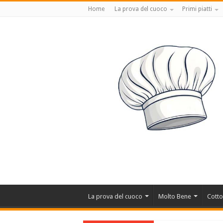
Home
La prova del cuoco
Primi piatti
La prova del cuoco
Molto Bene
Cotto