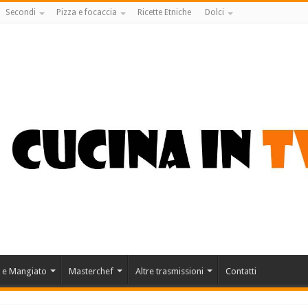
Secondi
Pizza e focaccia
Ricette Etniche
Dolci
 e Mangiato
Masterchef
Altre trasmissioni
Contatti