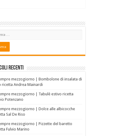
coli recenti
empre mezzogiorno | Bombolone di insalata di
o ricetta Andrea Mainardi
empre mezzogiorno | Tabulè estivo ricetta
bio Potenzano
empre mezzogiorno | Dolce alle albicocche
etta Sal De Riso
empre mezzogiorno | Pizzette del baretto
etta Fulvio Marino