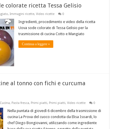
 colorate ricetta Tessa Gelisio
ngiato
,
Immagini ricette
,
Video ricette
0
Ingredienti, procedimento e video della ricetta
Uova sode colorate di Tessa Gelisio per la
trasmissione di cucina Cotto e Mangiato
Continua a leggere »
ine al tonno con fichi e curcuma
 Cucina
,
Pasta fresca
,
Primi piatti
,
Primi piatti
,
Video ricette
0
Nella puntata di giovedì 6 dicembre della trasmissione di
cucina La Prova del cuoco condotta da Elisa Isoardi, lo
chef Diego Bongiovanni, utilizzando come ingrediente
base della sua ricetta il tonno, oggetto della puntata