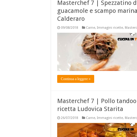
Masterchef 7 | Spezzatino d
guacamole e scampo marinat
Calderaro
09/08/2018
Carne
,
Immagini ricette
,
Masterc
Continua a leggere »
Masterchef 7 | Pollo tandoo
ricetta Ludovica Starita
26/07/2018
Carne
,
Immagini ricette
,
Masterc