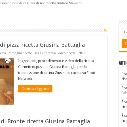
Bombolone di insalata di riso ricetta Andrea Mainardi
di pizza ricetta Giusina Battaglia
ucina
,
Immagini ricette
,
Pizza e focaccia
,
Video ricette
0
Ingredienti, procedimento e video della ricetta
Arti
Cornetti di pizza di Giusina Battaglia per la
trasmissione di cucina Giusina in cucina su Food
È s
Network
ris
È s
Continua a leggere »
Fa
È s
ric
È s
 di Bronte ricetta Giusina Battaglia
ric