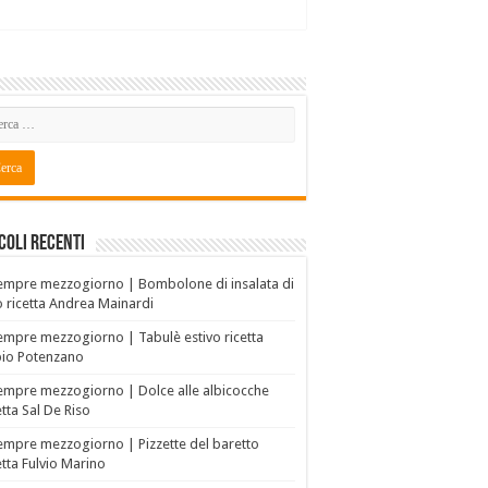
coli recenti
empre mezzogiorno | Bombolone di insalata di
o ricetta Andrea Mainardi
empre mezzogiorno | Tabulè estivo ricetta
bio Potenzano
empre mezzogiorno | Dolce alle albicocche
etta Sal De Riso
empre mezzogiorno | Pizzette del baretto
etta Fulvio Marino