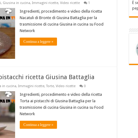
È s
i
,
Giusina in cucina
,
Immagini ricette
,
Video ricette
1
pep
Ingredienti, procedimento e video della ricetta
Nacatuli di Bronte di Giusina Battaglia per la
trasmissione di cucina Giusina in cucina su Food
Network
Continua a leggere »
pistacchi ricetta Giusina Battaglia
a in cucina
,
Immagini ricette
,
Torte
,
Video ricette
0
Ingredienti, procedimento e video della ricetta
Torta ai pistacchi di Giusina Battaglia per la
trasmissione di cucina Giusina in cucina su Food
Network
Continua a leggere »