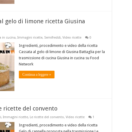
al gelo di limone ricetta Giusina
a in cucina
,
Immagini ricette
,
Semifreddi
,
Video ricette
0
Ingredienti, procedimento e video della ricetta
Cassata al gelo di limone di Giusina Battaglia per la
trasmissione di cucina Giusina in cucina su Food
Network
Continua a leggere »
e ricette del convento
i
,
Immagini ricette
,
Le ricette del convento
,
Video ricette
1
Ingredienti, procedimento e video della ricetta
Gelo di cannella proposta nella trasmissione Le