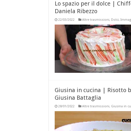
Lo spazio per il dolce | Chif
Daniela Ribezzo
22/03/2022
Altre trasmissioni
,
Dolci
,
Immagi
Giusina in cucina | Risotto b
Giusina Battaglia
28/01/2022
Altre trasmissioni
,
Giusina in c