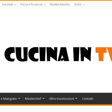
Secondi
Pizza e focaccia
Ricette Etniche
Dolci
 e Mangiato
Masterchef
Altre trasmissioni
Contatti