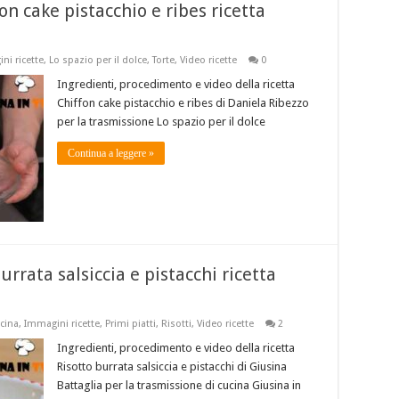
fon cake pistacchio e ribes ricetta
ni ricette
,
Lo spazio per il dolce
,
Torte
,
Video ricette
0
Ingredienti, procedimento e video della ricetta
Chiffon cake pistacchio e ribes di Daniela Ribezzo
per la trasmissione Lo spazio per il dolce
Continua a leggere »
urrata salsiccia e pistacchi ricetta
ucina
,
Immagini ricette
,
Primi piatti
,
Risotti
,
Video ricette
2
Ingredienti, procedimento e video della ricetta
Risotto burrata salsiccia e pistacchi di Giusina
Battaglia per la trasmissione di cucina Giusina in