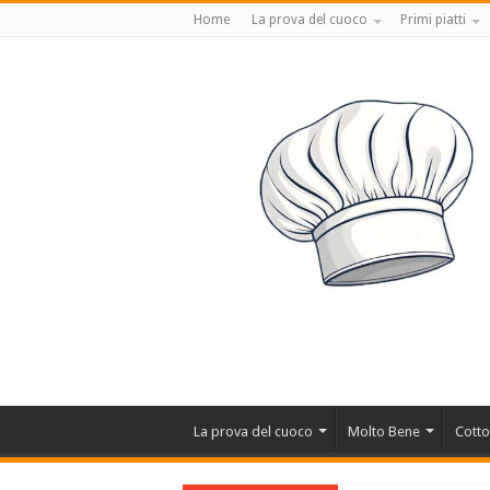
Home
La prova del cuoco
Primi piatti
La prova del cuoco
Molto Bene
Cotto