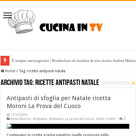
È sempre mezzogiorno | Bombolone di insalata di riso ricetta Andrea Maina
Home
/
Tag:
ricette antipasti natale
Archivio tag:
ricette antipasti natale
Antipasti di sfoglia per Natale ricetta
Moroni La Prova del Cuoco
17/12/2016
Anna Moroni
,
Antipasti
,
Antipasti
,
La prova del cuoco
,
Video ricette
0
Continuano le ricette a tema natalizio quelle proposte nella