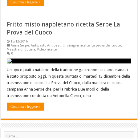
Continua a leggere »
Fritto misto napoletano ricetta Serpe La
Prova del Cuoco
15/12/2016
Anna Serpe
,
Antipasti
,
Antipasti
,
Immagini ricette
,
La prova del cuoco
,
Maestre di Cucina
,
Video ricette
0
Un tipico piatto natalizio della tradizione gastronomica napoletana ci
è stato proposto oggi, in questa puntata di martedì 13 dicembre della
trasmissione di cucina La Prova del Cuoco, dalla maestra di cucina
campana Anna Serpe che, per la rubrica Due modi di della
trasmissione condotta da Antonella Clerici, ci ha …
Continua a leggere »