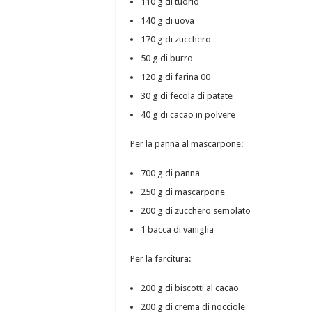
110 g di tuorlo
140 g di uova
170 g di zucchero
50 g di burro
120 g di farina 00
30 g di fecola di patate
40 g di cacao in polvere
Per la panna al mascarpone:
700 g di panna
250 g di mascarpone
200 g di zucchero semolato
1 bacca di vaniglia
Per la farcitura:
200 g di biscotti al cacao
200 g di crema di nocciole