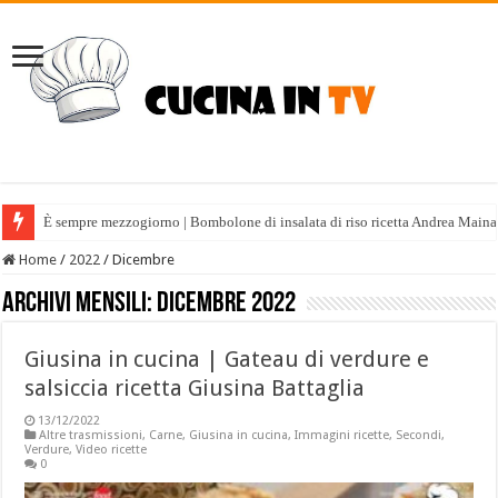
È sempre mezzogiorno | Bombolone di insalata di riso ricetta Andrea Maina
Home
/
2022
/
Dicembre
Archivi mensili:
Dicembre 2022
Giusina in cucina | Gateau di verdure e
salsiccia ricetta Giusina Battaglia
13/12/2022
Altre trasmissioni
,
Carne
,
Giusina in cucina
,
Immagini ricette
,
Secondi
,
Verdure
,
Video ricette
0