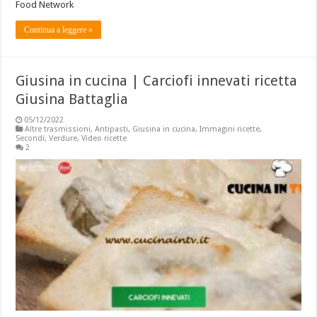
Food Network
Continua a leggere »
Giusina in cucina | Carciofi innevati ricetta
Giusina Battaglia
05/12/2022
Altre trasmissioni
,
Antipasti
,
Giusina in cucina
,
Immagini ricette
,
Secondi
,
Verdure
,
Video ricette
2