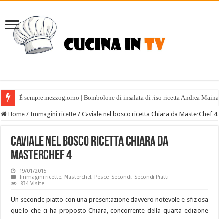
È sempre mezzogiorno | Bombolone di insalata di riso ricetta Andrea Maina
Home
/
Immagini ricette
/
Caviale nel bosco ricetta Chiara da MasterChef 4
Caviale nel bosco ricetta Chiara da
MasterChef 4
19/01/2015
Immagini ricette
,
Masterchef
,
Pesce
,
Secondi
,
Secondi Piatti
834 Visite
Un secondo piatto con una presentazione davvero notevole e sfiziosa
quello che ci ha proposto Chiara, concorrente della quarta edizione