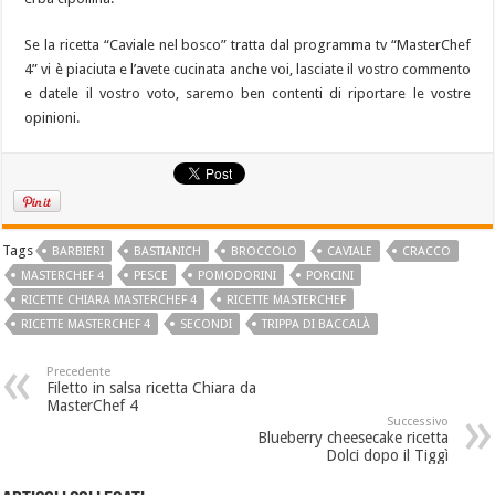
Se la ricetta “Caviale nel bosco” tratta dal programma tv “MasterChef
4” vi è piaciuta e l’avete cucinata anche voi, lasciate il vostro commento
e datele il vostro voto, saremo ben contenti di riportare le vostre
opinioni.
Tags
BARBIERI
BASTIANICH
BROCCOLO
CAVIALE
CRACCO
MASTERCHEF 4
PESCE
POMODORINI
PORCINI
RICETTE CHIARA MASTERCHEF 4
RICETTE MASTERCHEF
RICETTE MASTERCHEF 4
SECONDI
TRIPPA DI BACCALÀ
Precedente
Filetto in salsa ricetta Chiara da
MasterChef 4
Successivo
Blueberry cheesecake ricetta
Dolci dopo il Tiggì