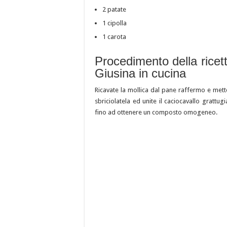
2 patate
1 cipolla
1 carota
Procedimento della ricet
Giusina in cucina
Ricavate la mollica dal pane raffermo e mettet
sbriciolatela ed unite il caciocavallo grattug
fino ad ottenere un composto omogeneo.