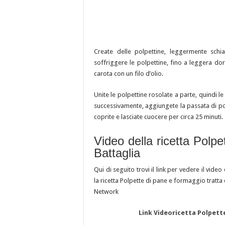
Create delle polpettine, leggermente schi
soffriggere le polpettine, fino a leggera dora
carota con un filo d’olio.
Unite le polpettine rosolate a parte, quindi le 
successivamente, aggiungete la passata di pom
coprite e lasciate cuocere per circa 25 minuti.
Video della ricetta Polp
Battaglia
Qui di seguito trovi il link per vedere il video
la ricetta Polpette di pane e formaggio tratt
Network
Link Videoricetta Polpette