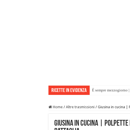
Ricette in evidenza
È sempre mezzogiorno | 
Home
/
Altre trasmissioni
/
Giusina in cucina |
Giusina in cucina | Polpette