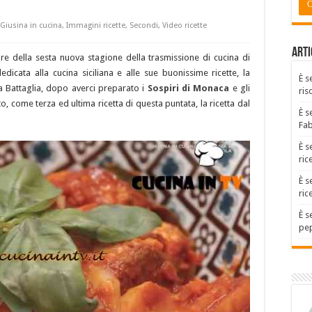
Giusina in cucina
,
Immagini ricette
,
Secondi
,
Video ricette
Arti
e della sesta nuova stagione della trasmissione di cucina di
dicata alla cucina siciliana e alle sue buonissime ricette, la
È s
a Battaglia, dopo averci preparato i
Sospiri di Monaca
e gli
ris
to, come terza ed ultima ricetta di questa puntata, la ricetta dal
È s
Fa
È s
ric
È s
ric
È s
pep