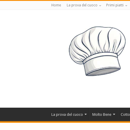
Home
La prova del cuoco
Primi piatti
La prova del cuoco
Molto Bene
Cotto