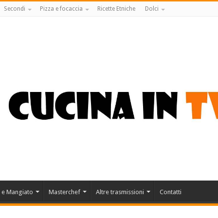
Secondi
Pizza e focaccia
Ricette Etniche
Dolci
 e Mangiato
Masterchef
Altre trasmissioni
Contatti