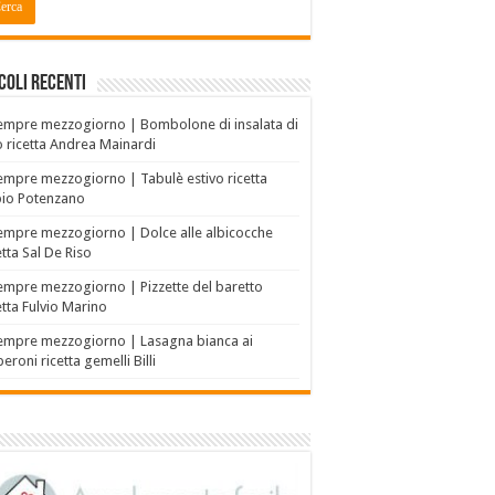
coli recenti
empre mezzogiorno | Bombolone di insalata di
o ricetta Andrea Mainardi
empre mezzogiorno | Tabulè estivo ricetta
bio Potenzano
empre mezzogiorno | Dolce alle albicocche
etta Sal De Riso
empre mezzogiorno | Pizzette del baretto
etta Fulvio Marino
empre mezzogiorno | Lasagna bianca ai
eroni ricetta gemelli Billi