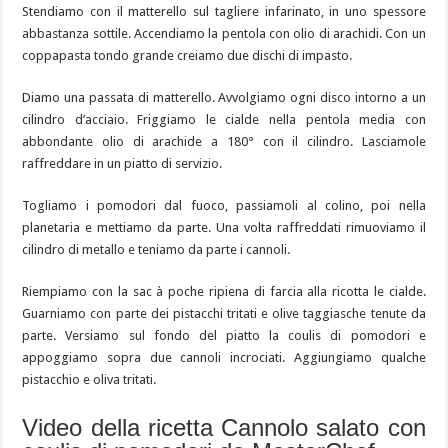
Stendiamo con il matterello sul tagliere infarinato, in uno spessore
abbastanza sottile. Accendiamo la pentola con olio di arachidi. Con un
coppapasta tondo grande creiamo due dischi di impasto.
Diamo una passata di matterello. Avvolgiamo ogni disco intorno a un
cilindro d’acciaio. Friggiamo le cialde nella pentola media con
abbondante olio di arachide a 180° con il cilindro. Lasciamole
raffreddare in un piatto di servizio.
Togliamo i pomodori dal fuoco, passiamoli al colino, poi nella
planetaria e mettiamo da parte. Una volta raffreddati rimuoviamo il
cilindro di metallo e teniamo da parte i cannoli.
Riempiamo con la sac à poche ripiena di farcia alla ricotta le cialde.
Guarniamo con parte dei pistacchi tritati e olive taggiasche tenute da
parte. Versiamo sul fondo del piatto la coulis di pomodori e
appoggiamo sopra due cannoli incrociati. Aggiungiamo qualche
pistacchio e oliva tritati.
Video della ricetta Cannolo salato con