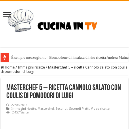
È sempre mezzogiorno | Bombolone di insalata di riso ricetta Andrea Maina
Home
/
Immagini ricette
/
MasterChef 5 – ricetta Cannolo salato con coulis
di pomodori di Luigi
MasterChef 5 – ricetta Cannolo salato con
coulis di pomodori di Luigi
22/02/2016
Immagini ricette
,
Masterchef
,
Secondi
,
Secondi Piatti
,
Video ricette
7,457 Visite