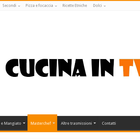
Secondi
Pizza e focaccia
Ricette Etniche
Dolci
 e Mangiato
Masterchef
Altre trasmissioni
Contatti