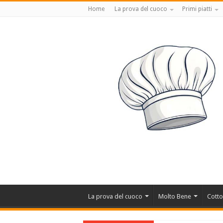
Home
La prova del cuoco
Primi piatti
La prova del cuoco
Molto Bene
Cotto