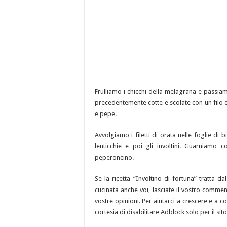
Frulliamo i chicchi della melagrana e passiamo
precedentemente cotte e scolate con un filo d
e pepe.
Avvolgiamo i filetti di orata nelle foglie di
lenticchie e poi gli involtini. Guarniamo 
peperoncino.
Se la ricetta “Involtino di fortuna” tratta d
cucinata anche voi, lasciate il vostro commen
vostre opinioni. Per aiutarci a crescere e a co
cortesia di disabilitare Adblock solo per il sito