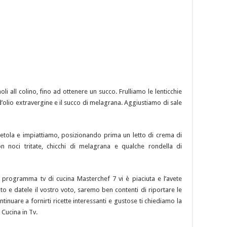
li all colino, fino ad ottenere un succo. Frulliamo le lenticchie
’olio extravergine e il succo di melagrana. Aggiustiamo di sale
 bietola e impiattiamo, posizionando prima un letto di crema di
con noci tritate, chicchi di melagrana e qualche rondella di
al programma tv di cucina Masterchef 7 vi è piaciuta e l’avete
to e datele il vostro voto, saremo ben contenti di riportare le
ntinuare a fornirti ricette interessanti e gustose ti chiediamo la
 Cucina in Tv.