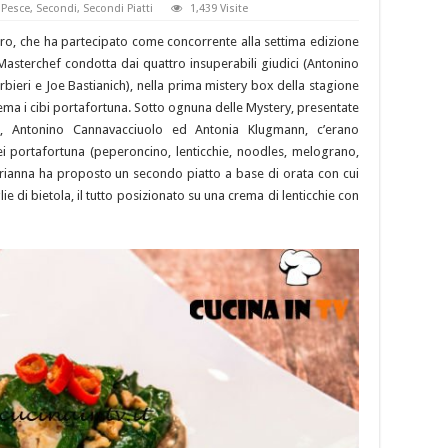
,
Pesce
,
Secondi
,
Secondi Piatti
1,439 Visite
ro, che ha partecipato come concorrente alla settima edizione
o Masterchef condotta dai quattro insuperabili giudici (Antonino
ieri e Joe Bastianich), nella prima mistery box della stagione
ma i cibi portafortuna. Sotto ognuna delle Mystery, presentate
ch, Antonino Cannavacciuolo ed Antonia Klugmann, c’erano
ei portafortuna (peperoncino, lenticchie, noodles, melograno,
 Marianna ha proposto un secondo piatto a base di orata con cui
glie di bietola, il tutto posizionato su una crema di lenticchie con