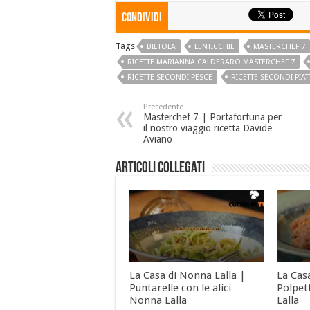
Condividi
Tags
BIETOLA
LENTICCHIE
MASTERCHEF 7
RICETTE MARIANNA CALDERARO MASTERCHEF 7
RICETTE SECONDI PESCE
RICETTE SECONDI PIAT
Precedente
Masterchef 7 | Portafortuna per
il nostro viaggio ricetta Davide
Aviano
Articoli collegati
La Casa di Nonna Lalla |
La Cas
Puntarelle con le alici
Polpet
Nonna Lalla
Lalla