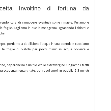
cetta Involtino di fortuna da
 avendo cura di rimuovere eventuali spine rimaste. Puliamo e
e foglie. Tagliamo in due la melagrana, sgranando i chicchi e
che.
mpo, portiamo a ebollizione l’acqua in una pentola e cuociamo
o le foglie di bietola per pochi minuti in acqua bollente e
ino, peperoncino e un filo d’olio extravergine. Ungiamo i filetti
 precedentemente tritate, poi rosoliamoli in padella 2-3 minuti