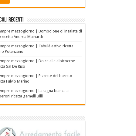
coli recenti
empre mezzogiorno | Bombolone di insalata di
o ricetta Andrea Mainardi
empre mezzogiorno | Tabulè estivo ricetta
bio Potenzano
empre mezzogiorno | Dolce alle albicocche
etta Sal De Riso
empre mezzogiorno | Pizzette del baretto
etta Fulvio Marino
empre mezzogiorno | Lasagna bianca ai
eroni ricetta gemelli Billi