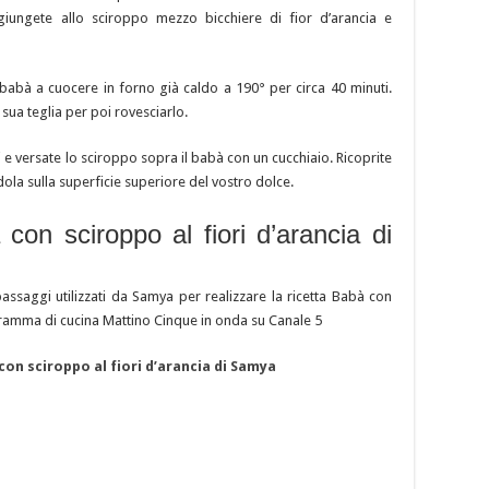
giungete allo sciroppo mezzo bicchiere di fior d’arancia e
l babà a cuocere in forno già caldo a 190° per circa 40 minuti.
 sua teglia per poi rovesciarlo.
 e versate lo sciroppo sopra il babà con un cucchiaio. Ricoprite
dola sulla superficie superiore del vostro dolce.
 con sciroppo al fiori d’arancia di
i passaggi utilizzati da Samya per realizzare la ricetta Babà con
ogramma di cucina Mattino Cinque in onda su Canale 5
con sciroppo al fiori d’arancia di Samya