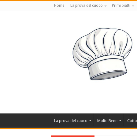
Home
La prova del cuoco
Primi piatti
La prova del cuoco
Molto Bene
Cotto