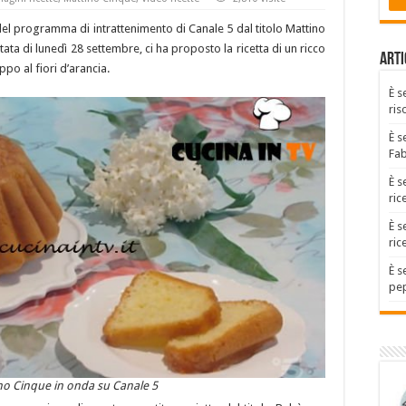
o del programma di intrattenimento di Canale 5 dal titolo Mattino
ata di lunedì 28 settembre, ci ha proposto la ricetta di un ricco
Arti
po al fiori d’arancia.
È s
ris
È s
Fa
È s
ric
È s
ric
È s
pep
ino Cinque in onda su Canale 5