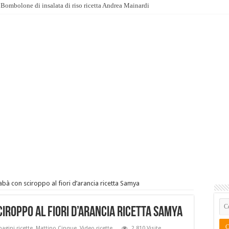
Bombolone di insalata di riso ricetta Andrea Mainardi
bà con sciroppo al fiori d’arancia ricetta Samya
iroppo al fiori d’arancia ricetta Samya
agini ricette
,
Mattino Cinque
,
Video ricette
2,810 Visite