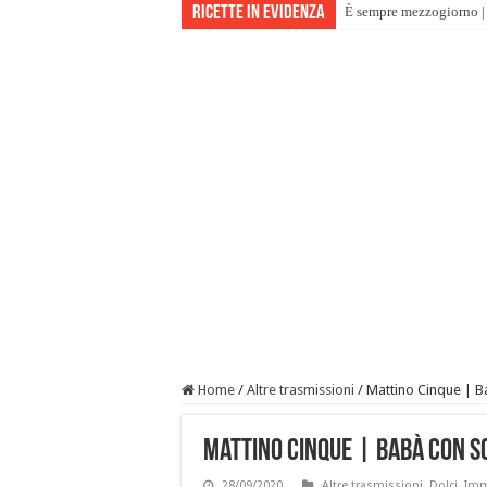
Ricette in evidenza
È sempre mezzogiorno | 
Home
/
Altre trasmissioni
/
Mattino Cinque | Ba
Mattino Cinque | Babà con sc
28/09/2020
Altre trasmissioni
,
Dolci
,
Imm