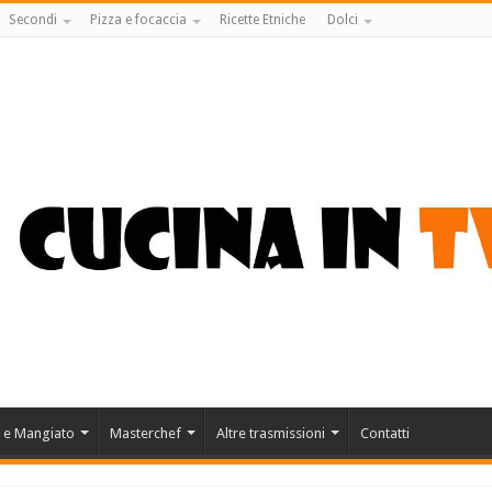
Secondi
Pizza e focaccia
Ricette Etniche
Dolci
 e Mangiato
Masterchef
Altre trasmissioni
Contatti