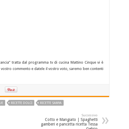
arancia” tratta dal programma tv di cucina Mattino Cinque vi è
e il vostro commento e datele il vostro voto, saremo ben contenti
UE
RICETTE DOLCI
RICETTE SAMYA
Successivo
Cotto e Mangiato | Spaghetti
gamberi e pancetta ricetta Tessa
Gelisio