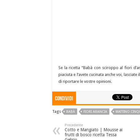
Se la ricetta “Babà con sciroppo al fiori d’
piaciuta e l’avete cucinata anche voi, lasciat
di riportare le vostre opinioni.
Condividi
Tags
BABÀ
FIORI ARANCIA
MATTINO CINQ
Precedente
Cotto e Mangiato | Mousse ai
frutti di bosco ricetta Tessa
Gelisio