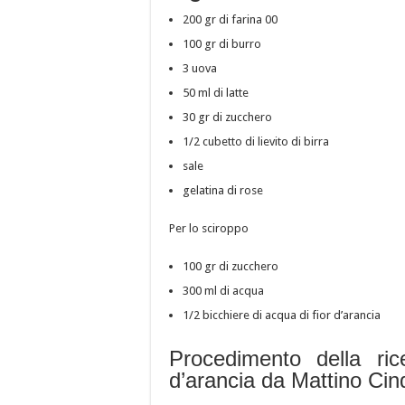
200 gr di farina 00
100 gr di burro
3 uova
50 ml di latte
30 gr di zucchero
1/2 cubetto di lievito di birra
sale
gelatina di rose
Per lo sciroppo
100 gr di zucchero
300 ml di acqua
1/2 bicchiere di acqua di fior d’arancia
Procedimento della ric
d’arancia da Mattino Ci