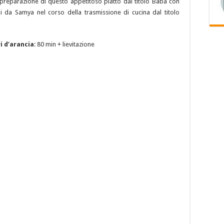
a preparazione di questo appetitoso piatto dal titolo Babà con
i da Samya nel corso della trasmissione di cucina dal titolo
i d’arancia
: 80 min + lievitazione