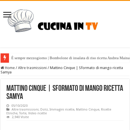
È sempre mezzogiorno | Bombolone di insalata di riso ricetta Andrea Maina
Home
/
Altre trasmissioni
/
Mattino Cinque | Sformato di mango ricetta
Samya
Mattino Cinque | Sformato di mango ricetta
Samya
05/10/2020
Altre trasmissioni
,
Dolci
,
Immagini ricette
,
Mattino Cinque
,
Ricette
Etniche
,
Torte
,
Video ricette
2,940 Visite