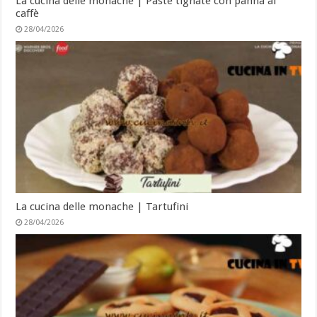
La cucina delle monache | Paste tignate con panna al
caffè
28/04/2026
La cucina delle monache | Tartufini
28/04/2026