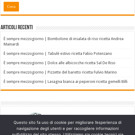
Articoli recenti
È sempre mezzogiorno | Bombolone di insalata di riso ricetta Andrea
Mainardi
È sempre mezzogiorno | Tabulè estivo ricetta Fabio Potenzano
È sempre mezzogiorno | Dolce alle albicocche ricetta Sal De Riso
È sempre mezzogiorno | Pizzette del baretto ricetta Fulvio Marino
È sempre mezzogiorno | Lasagna bianca ai peperoni ricetta gemelli Billi
Questo sito fa uso di cookie per migliorare l’esperienza di
navigazione degli utenti e per raccogliere informazioni
sull’utilizzo del sito stesso. Utilizziamo sia cookie tecnici sia