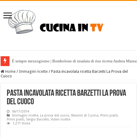
È sempre mezzogiorno | Bombolone di insalata di riso ricetta Andrea Maina
Home
/
Immagini ricette
/
Pasta incavolata ricetta Barzetti La Prova del
Cuoco
Pasta incavolata ricetta Barzetti La Prova
del Cuoco
06/11/2014
Immagini ricette
,
La prova del cuoco
,
Maestri di Cucina
,
Primi piatti
,
Primi piatti
,
Sergio Barzetti
,
Video ricette
1,271 Visite