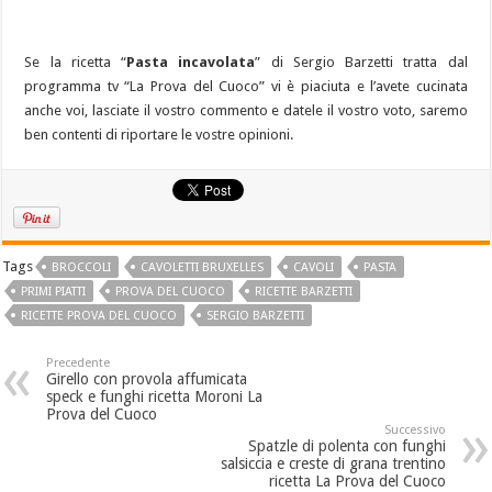
Se la ricetta “
Pasta incavolata
” di Sergio Barzetti tratta dal
programma tv “La Prova del Cuoco” vi è piaciuta e l’avete cucinata
anche voi, lasciate il vostro commento e datele il vostro voto, saremo
ben contenti di riportare le vostre opinioni.
Tags
BROCCOLI
CAVOLETTI BRUXELLES
CAVOLI
PASTA
PRIMI PIATTI
PROVA DEL CUOCO
RICETTE BARZETTI
RICETTE PROVA DEL CUOCO
SERGIO BARZETTI
Precedente
Girello con provola affumicata
speck e funghi ricetta Moroni La
Prova del Cuoco
Successivo
Spatzle di polenta con funghi
salsiccia e creste di grana trentino
ricetta La Prova del Cuoco