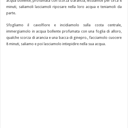
acqua bollente, profumata con scorza d’arancia, lessiamoli per circa 8
minuti, saliamoli lasciamoli riposare nella loro acqua e teniamoli da
parte.
Sfogliamo il cavolfiore e incidiamolo sulla costa centrale,
immergiamolo in acqua bollente profumata con una foglia di alloro,
qualche scorza di arancia e una bacca di ginepro., facciamolo cuocere
8 minuti, saliamo e poi lasciamolo intiepidire nella sua acqua.