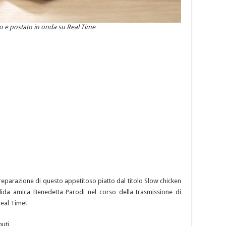
to e postato in onda su Real Time
 preparazione di questo appetitoso piatto dal titolo Slow chicken
ida amica Benedetta Parodi nel corso della trasmissione di
Real Time!
nuti