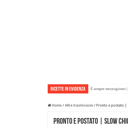
Ricette in evidenza
È sempre mezzogiorno | 
Home
/
Altre trasmissioni
/
Pronto e postato | 
Pronto e postato | Slow chi