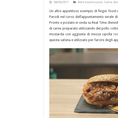
08/05/2017
Altre trasmissioni
,
Carne
,
Imm
Un altro appetitoso esempio di finger food 
Parodi nel corso dell’appuntamento serale di 
Pronto e postato in onda su Real Time. Benedet
di carne preparato utilizzando del pollo cott
mostarda con aggiunta di mezza cipolla ros
questa salsina e utilizzato per farcire degli ap