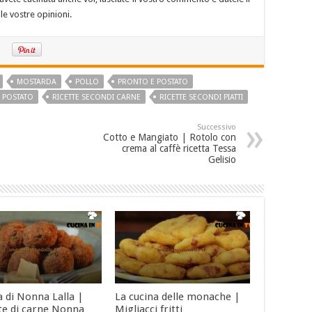
le vostre opinioni.
MOSTARDA
POLLO
PRONTO E POSTATO
E POSTATO
RICETTE SECONDI CARNE
RICETTE SECONDI PIATTI
Successivo
Cotto e Mangiato | Rotolo con
crema al caffè ricetta Tessa
Gelisio
a di Nonna Lalla |
La cucina delle monache |
te di carne Nonna
Migliacci fritti