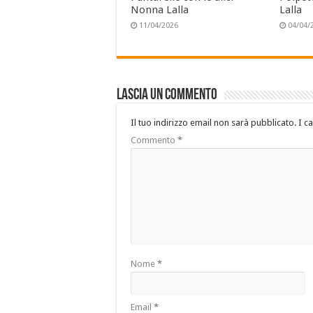
Nonna Lalla
Lalla
11/04/2026
04/04/
Lascia un commento
Il tuo indirizzo email non sarà pubblicato.
I c
Commento
*
Nome
*
Email
*