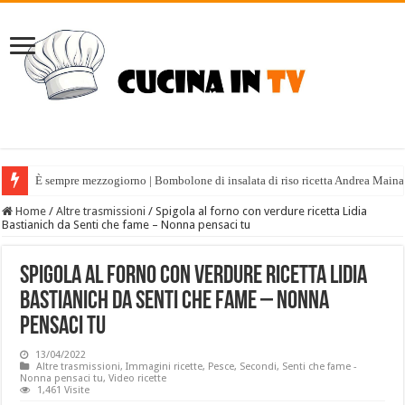
È sempre mezzogiorno | Bombolone di insalata di riso ricetta Andrea Maina
Home
/
Altre trasmissioni
/
Spigola al forno con verdure ricetta Lidia
Bastianich da Senti che fame – Nonna pensaci tu
Spigola al forno con verdure ricetta Lidia
Bastianich da Senti che fame – Nonna
pensaci tu
13/04/2022
Altre trasmissioni
,
Immagini ricette
,
Pesce
,
Secondi
,
Senti che fame -
Nonna pensaci tu
,
Video ricette
1,461 Visite