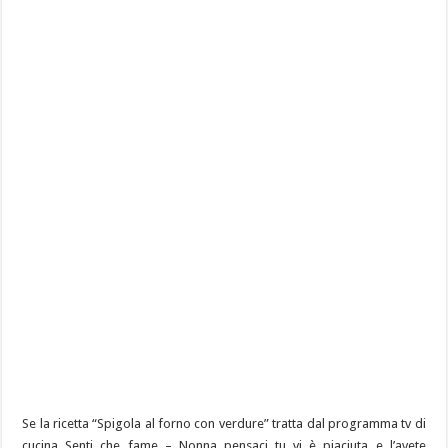
Se la ricetta “Spigola al forno con verdure” tratta dal programma tv di
cucina Senti che fame – Nonna pensaci tu vi è piaciuta e l’avete