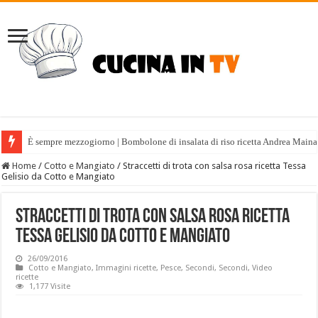
È sempre mezzogiorno | Bombolone di insalata di riso ricetta Andrea Maina
Home
/
Cotto e Mangiato
/
Straccetti di trota con salsa rosa ricetta Tessa
Gelisio da Cotto e Mangiato
Straccetti di trota con salsa rosa ricetta
Tessa Gelisio da Cotto e Mangiato
26/09/2016
Cotto e Mangiato
,
Immagini ricette
,
Pesce
,
Secondi
,
Secondi
,
Video
ricette
1,177 Visite