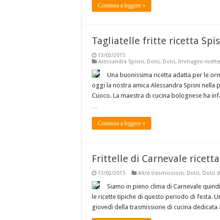
Continua a leggere »
Tagliatelle fritte ricetta Sp
13/02/2015
Alessandra Spisni
,
Dolci
,
Dolci
,
Immagini ricette
Una buonissima ricetta adatta per le orm
oggi la nostra amica Alessandra Spisni nella 
Cuoco. La maestra di cucina bolognese ha infatt
…
Continua a leggere »
Frittelle di Carnevale ricetta
13/02/2015
Altre trasmissioni
,
Dolci
,
Dolci d
Siamo in pieno clima di Carnevale quindi
le ricette tipiche di questo periodo di festa. 
giovedì della trasmissione di cucina dedicata 