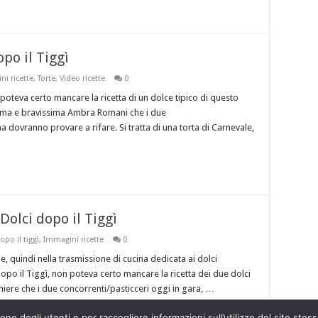
opo il Tiggì
i ricette
,
Torte
,
Video ricette
0
poteva certo mancare la ricetta di un dolce tipico di questo
sima e bravissima Ambra Romani che i due
a dovranno provare a rifare. Si tratta di una torta di Carnevale,
Dolci dopo il Tiggì
opo il tiggì
,
Immagini ricette
0
e, quindi nella trasmissione di cucina dedicata ai dolci
dopo il Tiggì, non poteva certo mancare la ricetta dei due dolci
cchiere che i due concorrenti/pasticceri oggi in gara, …
ne degli utenti e per raccogliere informazioni sull’utilizzo del sito stesso