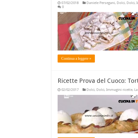
07/02/2018
Daniele Persegani
,
Dolci
,
Dolci
,
0
Continua a leggere »
Ricette Prova del Cuoco: Tor
02/02/2017
Dolci
,
Dolci
,
Immagini ricette
,
La