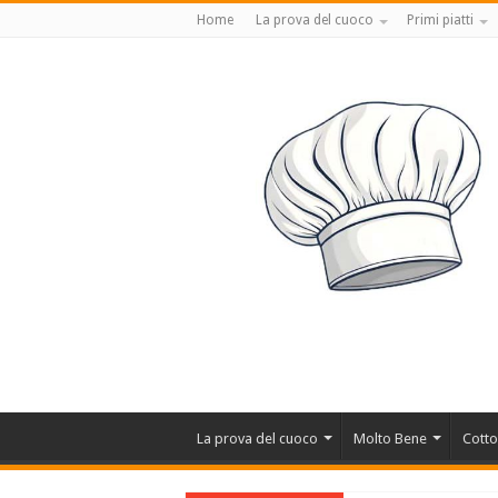
Home
La prova del cuoco
Primi piatti
La prova del cuoco
Molto Bene
Cotto