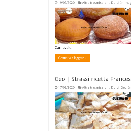
19/02/2020
Altre trasmissioni
,
Dolci
,
Immagi
Carnevale.
Continua a leggere »
Geo | Strassi ricetta France
17/02/2020
Altre trasmissioni
,
Dolci
,
Geo
,
I