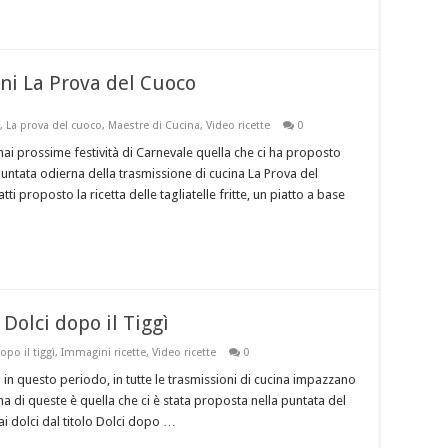
isni La Prova del Cuoco
,
La prova del cuoco
,
Maestre di Cucina
,
Video ricette
0
ai prossime festività di Carnevale quella che ci ha proposto
puntata odierna della trasmissione di cucina La Prova del
i proposto la ricetta delle tagliatelle fritte, un piatto a base
 Dolci dopo il Tiggì
opo il tiggì
,
Immagini ricette
,
Video ricette
0
 in questo periodo, in tutte le trasmissioni di cucina impazzano
Una di queste è quella che ci è stata proposta nella puntata del
ai dolci dal titolo Dolci dopo …