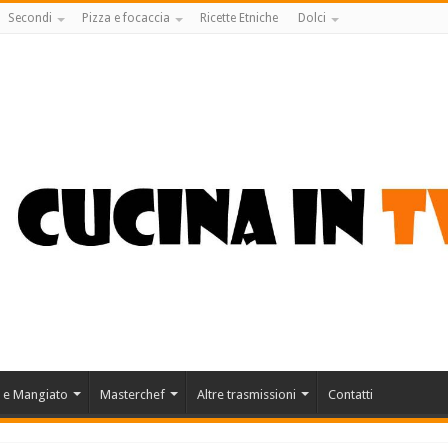
Secondi
Pizza e focaccia
Ricette Etniche
Dolci
 e Mangiato
Masterchef
Altre trasmissioni
Contatti