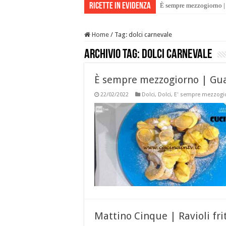
Ricette in evidenza
È sempre mezzogiorno | 
È sempre mezzogiorno | 
Home
/
Tag:
dolci carnevale
Archivio tag:
dolci carnevale
È sempre mezzogiorno | Gua
22/02/2022
Dolci
,
Dolci
,
E' sempre mezzogi
Mattino Cinque | Ravioli fri