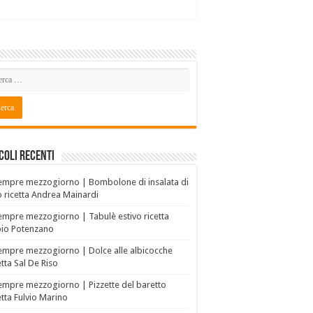
coli recenti
empre mezzogiorno | Bombolone di insalata di
o ricetta Andrea Mainardi
empre mezzogiorno | Tabulè estivo ricetta
bio Potenzano
empre mezzogiorno | Dolce alle albicocche
etta Sal De Riso
empre mezzogiorno | Pizzette del baretto
etta Fulvio Marino