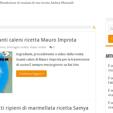
Bombolone di insalata di riso ricetta Andrea Mainardi
Tabulè estivo ricetta Fabio Potenzano
nti caleni ricetta Mauro Improta
orno
,
Immagini ricette
,
Video ricette
0
Ingredienti, procedimento e video della ricetta
Arti
Guanti caleni di Mauro Improta per la trasmissione
di cucina È sempre mezzogiorno su Rai Uno
È s
ris
Continua a leggere »
È s
Fa
È s
ric
È s
tti ripieni di marmellata ricetta Samya
ric