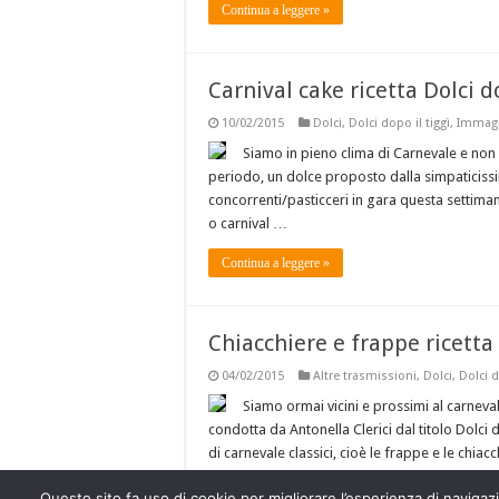
Continua a leggere »
Carnival cake ricetta Dolci d
10/02/2015
Dolci
,
Dolci dopo il tiggì
,
Immagin
Siamo in pieno clima di Carnevale e non 
periodo, un dolce proposto dalla simpaticis
concorrenti/pasticceri in gara questa settiman
o carnival …
Continua a leggere »
Chiacchiere e frappe ricetta 
04/02/2015
Altre trasmissioni
,
Dolci
,
Dolci d
Siamo ormai vicini e prossimi al carneval
condotta da Antonella Clerici dal titolo Dolci 
di carnevale classici, cioè le frappe e le chia
Continua a leggere »
Questo sito fa uso di cookie per migliorare l’esperienza di navigazio