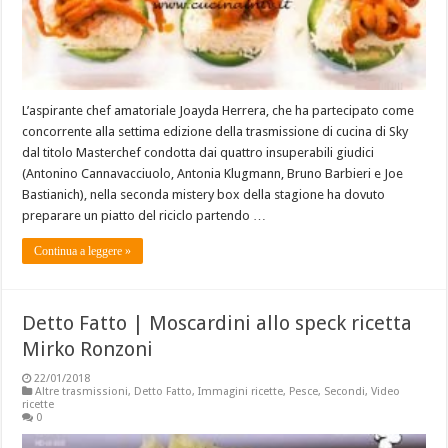
L’aspirante chef amatoriale Joayda Herrera, che ha partecipato come
concorrente alla settima edizione della trasmissione di cucina di Sky
dal titolo Masterchef condotta dai quattro insuperabili giudici
(Antonino Cannavacciuolo, Antonia Klugmann, Bruno Barbieri e Joe
Bastianich), nella seconda mistery box della stagione ha dovuto
preparare un piatto del riciclo partendo …
Continua a leggere »
Detto Fatto | Moscardini allo speck ricetta
Mirko Ronzoni
22/01/2018
Altre trasmissioni
,
Detto Fatto
,
Immagini ricette
,
Pesce
,
Secondi
,
Video
ricette
0