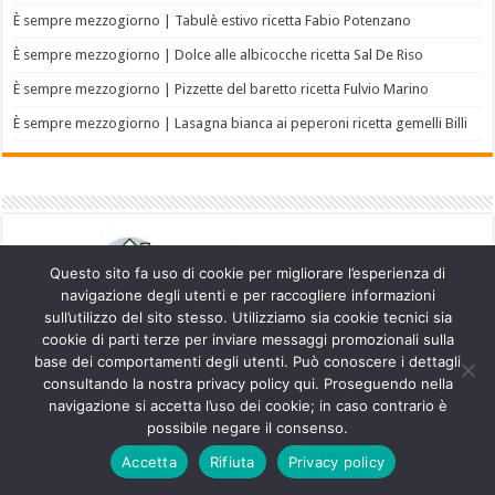
È sempre mezzogiorno | Tabulè estivo ricetta Fabio Potenzano
È sempre mezzogiorno | Dolce alle albicocche ricetta Sal De Riso
È sempre mezzogiorno | Pizzette del baretto ricetta Fulvio Marino
È sempre mezzogiorno | Lasagna bianca ai peperoni ricetta gemelli Billi
Questo sito fa uso di cookie per migliorare l’esperienza di
navigazione degli utenti e per raccogliere informazioni
sull’utilizzo del sito stesso. Utilizziamo sia cookie tecnici sia
cookie di parti terze per inviare messaggi promozionali sulla
base dei comportamenti degli utenti. Può conoscere i dettagli
consultando la nostra privacy policy qui. Proseguendo nella
navigazione si accetta l’uso dei cookie; in caso contrario è
Powered by
WordPress
| Designed by
TieLabs
possibile negare il consenso.
Accetta
Rifiuta
Privacy policy
© Copyright 2026, All Rights Reserved.