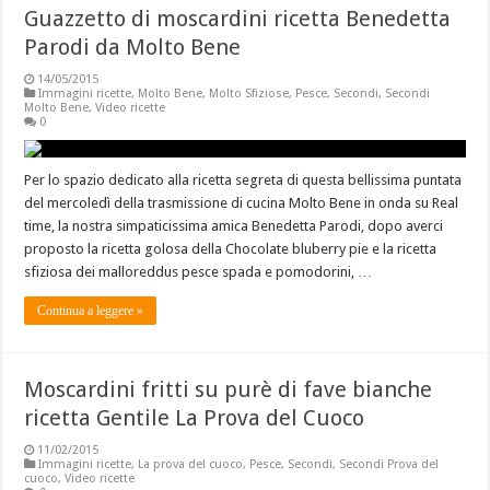
Guazzetto di moscardini ricetta Benedetta
Parodi da Molto Bene
14/05/2015
Immagini ricette
,
Molto Bene
,
Molto Sfiziose
,
Pesce
,
Secondi
,
Secondi
Molto Bene
,
Video ricette
0
Per lo spazio dedicato alla ricetta segreta di questa bellissima puntata
del mercoledì della trasmissione di cucina Molto Bene in onda su Real
time, la nostra simpaticissima amica Benedetta Parodi, dopo averci
proposto la ricetta golosa della Chocolate bluberry pie e la ricetta
sfiziosa dei malloreddus pesce spada e pomodorini, …
Continua a leggere »
Moscardini fritti su purè di fave bianche
ricetta Gentile La Prova del Cuoco
11/02/2015
Immagini ricette
,
La prova del cuoco
,
Pesce
,
Secondi
,
Secondi Prova del
cuoco
,
Video ricette