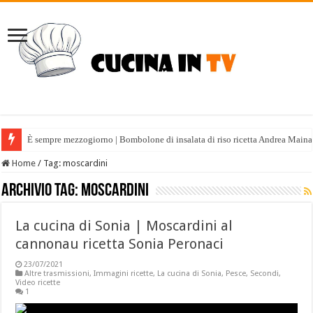
È sempre mezzogiorno | Bombolone di insalata di riso ricetta Andrea Maina
Home
/
Tag:
moscardini
Archivio tag:
moscardini
La cucina di Sonia | Moscardini al
cannonau ricetta Sonia Peronaci
23/07/2021
Altre trasmissioni
,
Immagini ricette
,
La cucina di Sonia
,
Pesce
,
Secondi
,
Video ricette
1