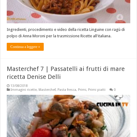
Ingredienti, procedimento e video della ricetta Linguine con ragù di
polpo di Anna Moroni per la trasmissione Ricette all'italiana.
Continua a leggere »
Masterchef 7 | Passatelli ai frutti di mare
ricetta Denise Delli
13/08/2018
Immagini ricette
,
Masterchef
,
Pasta fresca
,
Primi
,
Primi piatti
0