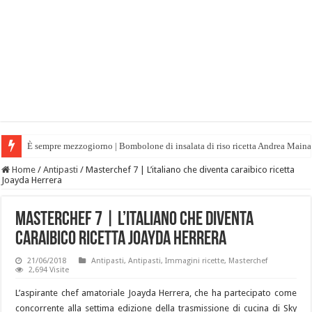
È sempre mezzogiorno | Bombolone di insalata di riso ricetta Andrea Maina
Home
/
Antipasti
/
Masterchef 7 | L’italiano che diventa caraibico ricetta
Joayda Herrera
Masterchef 7 | L’italiano che diventa
caraibico ricetta Joayda Herrera
21/06/2018
Antipasti
,
Antipasti
,
Immagini ricette
,
Masterchef
2,694 Visite
L’aspirante chef amatoriale Joayda Herrera, che ha partecipato come
concorrente alla settima edizione della trasmissione di cucina di Sky