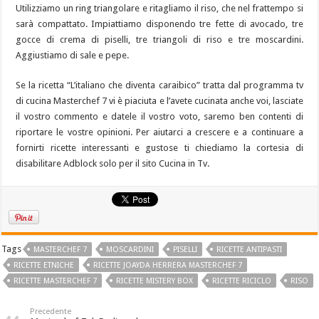
Utilizziamo un ring triangolare e ritagliamo il riso, che nel frattempo si
sarà compattato. Impiattiamo disponendo tre fette di avocado, tre
gocce di crema di piselli, tre triangoli di riso e tre moscardini.
Aggiustiamo di sale e pepe.
Se la ricetta “L’italiano che diventa caraibico” tratta dal programma tv
di cucina Masterchef 7 vi è piaciuta e l’avete cucinata anche voi, lasciate
il vostro commento e datele il vostro voto, saremo ben contenti di
riportare le vostre opinioni. Per aiutarci a crescere e a continuare a
fornirti ricette interessanti e gustose ti chiediamo la cortesia di
disabilitare Adblock solo per il sito Cucina in Tv.
Tags
MASTERCHEF 7
MOSCARDINI
PISELLI
RICETTE ANTIPASTI
RICETTE ETNICHE
RICETTE JOAYDA HERRERA MASTERCHEF 7
RICETTE MASTERCHEF 7
RICETTE MISTERY BOX
RICETTE RICICLO
RISO
Precedente