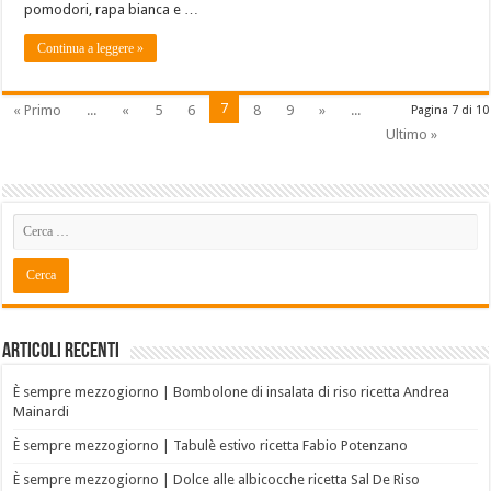
pomodori, rapa bianca e …
Continua a leggere »
7
« Primo
...
«
5
6
8
9
»
...
Pagina 7 di 10
Ultimo »
Articoli recenti
È sempre mezzogiorno | Bombolone di insalata di riso ricetta Andrea
Mainardi
È sempre mezzogiorno | Tabulè estivo ricetta Fabio Potenzano
È sempre mezzogiorno | Dolce alle albicocche ricetta Sal De Riso