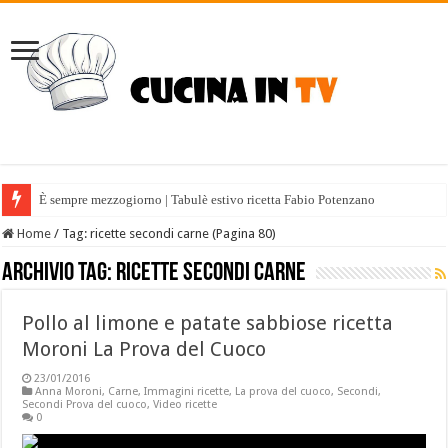
È sempre mezzogiorno | Tabulè estivo ricetta Fabio Potenzano
Home
/
Tag:
ricette secondi carne
(Pagina 80)
Archivio tag:
ricette secondi carne
Pollo al limone e patate sabbiose ricetta
Moroni La Prova del Cuoco
23/01/2016
Anna Moroni
,
Carne
,
Immagini ricette
,
La prova del cuoco
,
Secondi
,
Secondi Prova del cuoco
,
Video ricette
0