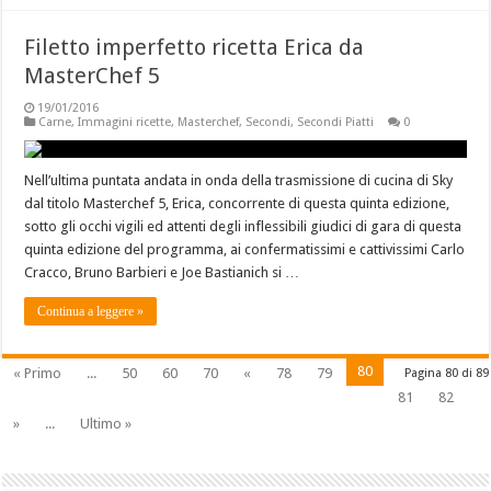
Filetto imperfetto ricetta Erica da
MasterChef 5
19/01/2016
Carne
,
Immagini ricette
,
Masterchef
,
Secondi
,
Secondi Piatti
0
Nell’ultima puntata andata in onda della trasmissione di cucina di Sky
dal titolo Masterchef 5, Erica, concorrente di questa quinta edizione,
sotto gli occhi vigili ed attenti degli inflessibili giudici di gara di questa
quinta edizione del programma, ai confermatissimi e cattivissimi Carlo
Cracco, Bruno Barbieri e Joe Bastianich si …
Continua a leggere »
80
« Primo
...
50
60
70
«
78
79
Pagina 80 di 89
81
82
»
...
Ultimo »