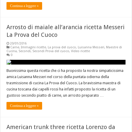
Continua a leggere »
Arrosto di maiale all’arancia ricetta Messeri
La Prova del Cuoco
20/01/2016
Carne
,
Immagini ricette
,
La prova del cuoco
,
Luisanna Messeri
,
Maestre di
Cucina
,
Secondi
,
Secondi Prova del cuoco
,
Video ricette
0
Buonissima questa ricetta che ci ha proposto la nostra simpaticissima
amica Luisanna Messeri nel corso della puntata odierna della
trasmissione di cucina La Prova del Cuoco. La bravissima maestra di
cucina toscana dai capelli rossi ha infatti proposto la ricetta di un
gustoso secondo piatto di carne, un arrosto preparato …
Continua a leggere »
American trunk three ricetta Lorenzo da