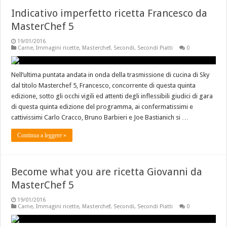
Indicativo imperfetto ricetta Francesco da
MasterChef 5
19/01/2016
Carne
,
Immagini ricette
,
Masterchef
,
Secondi
,
Secondi Piatti
0
Nell’ultima puntata andata in onda della trasmissione di cucina di Sky
dal titolo Masterchef 5, Francesco, concorrente di questa quinta
edizione, sotto gli occhi vigili ed attenti degli inflessibili giudici di gara
di questa quinta edizione del programma, ai confermatissimi e
cattivissimi Carlo Cracco, Bruno Barbieri e Joe Bastianich si …
Continua a leggere »
Become what you are ricetta Giovanni da
MasterChef 5
19/01/2016
Carne
,
Immagini ricette
,
Masterchef
,
Secondi
,
Secondi Piatti
0