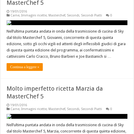
MasterChef 5
19/01/2016
Carne
,
Immagini ricette
,
Masterchef
,
Secondi
,
Secondi Piatti
0
Nell’ultima puntata andata in onda della trasmissione di cucina di Sky
dal titolo Masterchef 5, Giovanni, concorrente di questa quinta
edizione, sotto gli occhi vigili ed attenti degli inflessibili giudici di gara
di questa quinta edizione del programma, ai confermatissimi e
cattivissimi Carlo Cracco, Bruno Barbieri e Joe Bastianich si …
Continua a leggere »
Molto imperfetto ricetta Marzia da
MasterChef 5
19/01/2016
Carne
,
Immagini ricette
,
Masterchef
,
Secondi
,
Secondi Piatti
0
Nell’ultima puntata andata in onda della trasmissione di cucina di Sky
dal titolo Masterchef 5, Marzia, concorrente di questa quinta edizione,