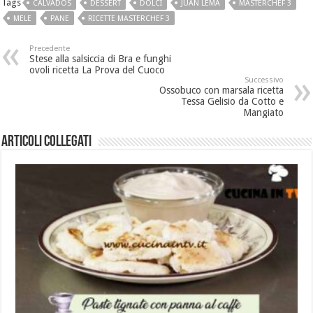
Tags
CALVADOS
DESSERT
DOLCI
JUAN LEMA
MASTERCHEF 3
MELE
PANE
RICETTE MASTERCHEF 3
Precedente
Stese alla salsiccia di Bra e funghi
ovoli ricetta La Prova del Cuoco
Successivo
Ossobuco con marsala ricetta
Tessa Gelisio da Cotto e
Mangiato
Articoli collegati