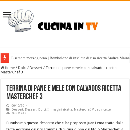
È sempre mezzogiorno | Bombolone di insalata di riso ricetta Andrea Maina
È sempre mezzogiorno | Tabulè estivo ricetta Fabio Potenzano
Home
/
Dolci
/
Dessert
/
Terrina di pane e mele con calvados ricetta
MasterChef 3
Terrina di pane e mele con calvados ricetta
MasterChef 3
09/10/2014
Dessert
,
Dessert
,
Dolci
,
Immagini ricette
,
Masterchef
,
Video ricette
988 Visite
Buonissimo questo desserto che ci ha proposto Juan Lema tratto dalla
terza edizione del programma di cucina di Sky dal titolo Masterchef 3.