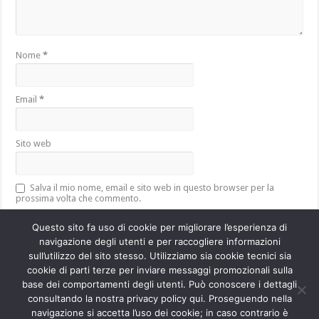
Nome
*
Email
*
Sito web
Salva il mio nome, email e sito web in questo browser per la
prossima volta che commento.
Questo sito fa uso di cookie per migliorare l’esperienza di
navigazione degli utenti e per raccogliere informazioni
sull’utilizzo del sito stesso. Utilizziamo sia cookie tecnici sia
Questo sito utilizza Akismet per ridurre lo spam.
Scopri come vengono
cookie di parti terze per inviare messaggi promozionali sulla
elaborati i dati derivati dai commenti
.
base dei comportamenti degli utenti. Può conoscere i dettagli
consultando la nostra privacy policy qui. Proseguendo nella
navigazione si accetta l’uso dei cookie; in caso contrario è
Powered by
WordPress
| Designed by
TieLabs