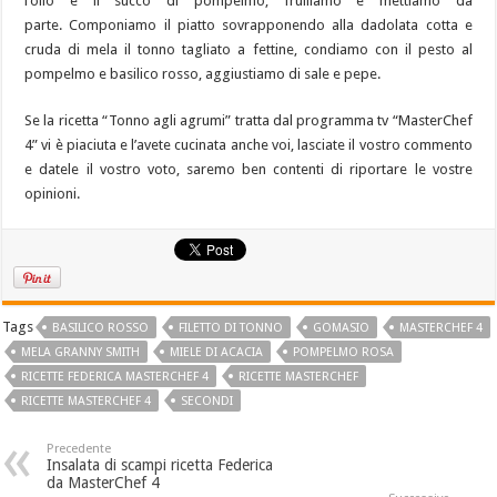
l’olio e il succo di pompelmo, frulliamo e mettiamo da
parte. Componiamo il piatto sovrapponendo alla dadolata cotta e
cruda di mela il tonno tagliato a fettine, condiamo con il pesto al
pompelmo e basilico rosso, aggiustiamo di sale e pepe.
Se la ricetta “Tonno agli agrumi” tratta dal programma tv “MasterChef
4” vi è piaciuta e l’avete cucinata anche voi, lasciate il vostro commento
e datele il vostro voto, saremo ben contenti di riportare le vostre
opinioni.
Tags
BASILICO ROSSO
FILETTO DI TONNO
GOMASIO
MASTERCHEF 4
MELA GRANNY SMITH
MIELE DI ACACIA
POMPELMO ROSA
RICETTE FEDERICA MASTERCHEF 4
RICETTE MASTERCHEF
RICETTE MASTERCHEF 4
SECONDI
Precedente
Insalata di scampi ricetta Federica
da MasterChef 4