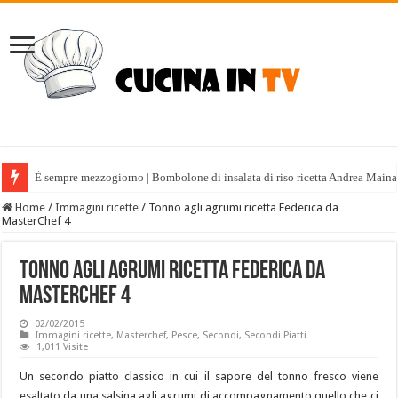
È sempre mezzogiorno | Bombolone di insalata di riso ricetta Andrea Maina
Home
/
Immagini ricette
/
Tonno agli agrumi ricetta Federica da
MasterChef 4
Tonno agli agrumi ricetta Federica da
MasterChef 4
02/02/2015
Immagini ricette
,
Masterchef
,
Pesce
,
Secondi
,
Secondi Piatti
1,011 Visite
Un secondo piatto classico in cui il sapore del tonno fresco viene
esaltato da una salsina agli agrumi di accompagnamento quello che ci