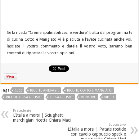
Se la ricetta “Creme spalmabili ceci e verdure” tratta dal programma tv
di cucina Cotto e Mangiato vi è piaciuta e l’avete cucinata anche voi,
lasciate il vostro commento e datele il vostro voto, saremo ben
contenti di riportare le vostre opinioni.
Tags
CECI
RICETTE ANTIPASTI
RICETTE COTTO E MANGIATO
RICETTE TESSA GELISIO
TESSA GELISIO
VERDURE
VIDEO
Precedente
L’Italia a morsi | Sciughetti
marchigiani ricetta Chiara Maci
Successivo
L’Italia a morsi | Patate rostide
con cavolo cappuccio speck e
mele ricetta Chiara Maci