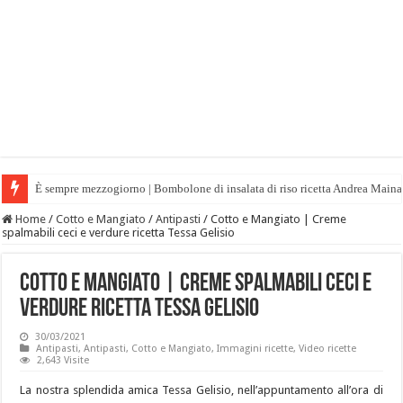
È sempre mezzogiorno | Bombolone di insalata di riso ricetta Andrea Maina
Home
/
Cotto e Mangiato
/
Antipasti
/
Cotto e Mangiato | Creme
spalmabili ceci e verdure ricetta Tessa Gelisio
Cotto e Mangiato | Creme spalmabili ceci e
verdure ricetta Tessa Gelisio
30/03/2021
Antipasti
,
Antipasti
,
Cotto e Mangiato
,
Immagini ricette
,
Video ricette
2,643 Visite
La nostra splendida amica Tessa Gelisio, nell’appuntamento all’ora di