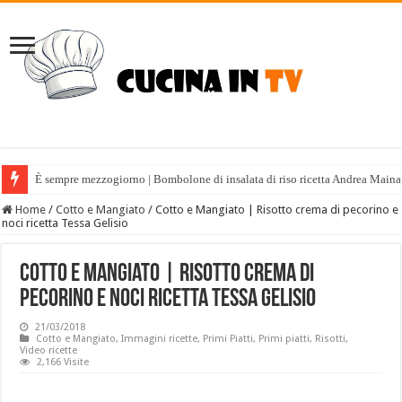
È sempre mezzogiorno | Bombolone di insalata di riso ricetta Andrea Maina
Home
/
Cotto e Mangiato
/
Cotto e Mangiato | Risotto crema di pecorino e
noci ricetta Tessa Gelisio
Cotto e Mangiato | Risotto crema di
pecorino e noci ricetta Tessa Gelisio
21/03/2018
Cotto e Mangiato
,
Immagini ricette
,
Primi Piatti
,
Primi piatti
,
Risotti
,
Video ricette
2,166 Visite