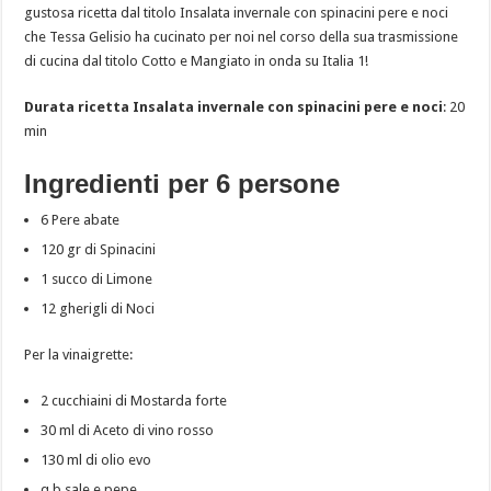
gustosa ricetta dal titolo Insalata invernale con spinacini pere e noci
che Tessa Gelisio ha cucinato per noi nel corso della sua trasmissione
di cucina dal titolo Cotto e Mangiato in onda su Italia 1!
Durata ricetta Insalata invernale con spinacini pere e noci
: 20
min
Ingredienti per 6 persone
6 Pere abate
120 gr di Spinacini
1 succo di Limone
12 gherigli di Noci
Per la vinaigrette:
2 cucchiaini di Mostarda forte
30 ml di Aceto di vino rosso
130 ml di olio evo
q.b sale e pepe