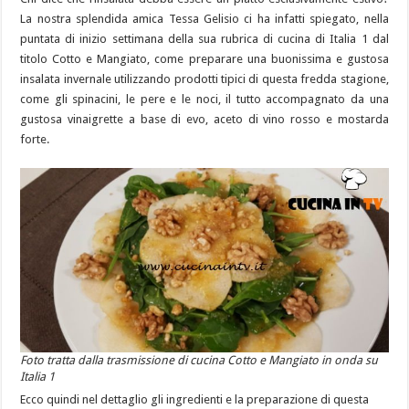
La nostra splendida amica Tessa Gelisio ci ha infatti spiegato, nella
puntata di inizio settimana della sua rubrica di cucina di Italia 1 dal
titolo Cotto e Mangiato, come preparare una buonissima e gustosa
insalata invernale utilizzando prodotti tipici di questa fredda stagione,
come gli spinacini, le pere e le noci, il tutto accompagnato da una
gustosa vinaigrette a base di evo, aceto di vino rosso e mostarda
forte.
Foto tratta dalla trasmissione di cucina Cotto e Mangiato in onda su
Italia 1
Ecco quindi nel dettaglio gli ingredienti e la preparazione di questa