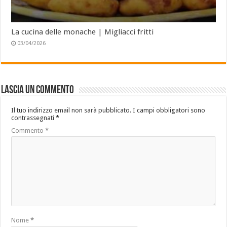
La cucina delle monache | Migliacci fritti
03/04/2026
Lascia un commento
Il tuo indirizzo email non sarà pubblicato.
I campi obbligatori sono
contrassegnati
*
Commento
*
Nome
*