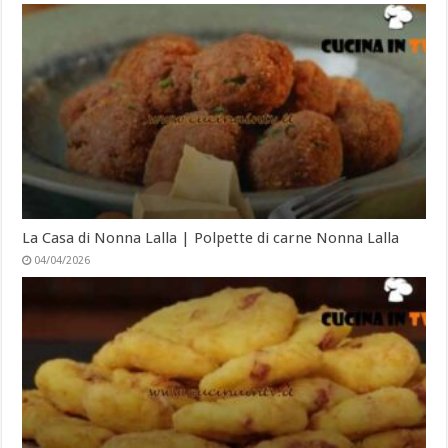
La Casa di Nonna Lalla | Polpette di carne Nonna Lalla
04/04/2026