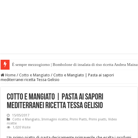
È sempre mezzogiorno | Bombolone di insalata di riso ricetta Andrea Maina
Home
/
Cotto e Mangiato
/
Cotto e Mangiato | Pasta ai sapori
mediterranei ricetta Tessa Gelisio
Cotto e Mangiato | Pasta ai sapori
mediterranei ricetta Tessa Gelisio
15/05/2017
Cotto e Mangiato
,
Immagini ricette
,
Primi Piatti
,
Primi piatti
,
Video
ricette
1,020 Visite
Un primo piatto di pasta decisamente primaverile che esalta i profumi