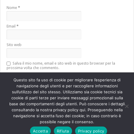
Nome
*
Email
*
Sito web
Salva il mio nome, email e sito web in questo browser per la
prossima volta che commento.
Questo sito fa uso di cookie per migliorare l’esperienza di
navigazione degli utenti e per raccogliere informazioni
sull’utilizzo del sito stesso. Utilizziamo sia cookie tecnici sia
Questo sito utilizza Akismet per ridurre lo spam.
Scopri come vengono
cookie di parti terze per inviare messaggi promozionali sulla
elaborati i dati derivati dai commenti
.
base dei comportamenti degli utenti. Può conoscere i dettagli
consultando la nostra privacy policy qui. Proseguendo nella
navigazione si accetta l’uso dei cookie; in caso contrario è
Powered by
WordPress
| Designed by
TieLabs
possibile negare il consenso.
Accetta
Rifiuta
Privacy policy
© Copyright 2026, All Rights Reserved.