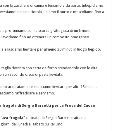
 con lo zucchero di canna e teniamola da parte. Intiepidiamo
°, versiamolo in una ciotola, uniamo il burro e mescoliamo fino a
pida e profumiamo con la scorza grattugiata di un limone.
e e lavoriamo fino ad ottenere un composto omogeneo.
a e lasciamo lievitare per almeno 30 minuti in luogo tiepido.
teglia rivestita con carta da forno stendendolo con le dita.
n un secondo disco di pasta lievitata.
amo accuratamente e lasciamo lievitare per altri 15 minuti.
 Lasciamo raffreddare e serviamo.
va fragola di Sergio Barzetti per La Prova del Cuoco
l’uva fragola
” cucinata da Sergio Barzetti tratta dal
giorni dal lunedì al sabato su Rai Uno!