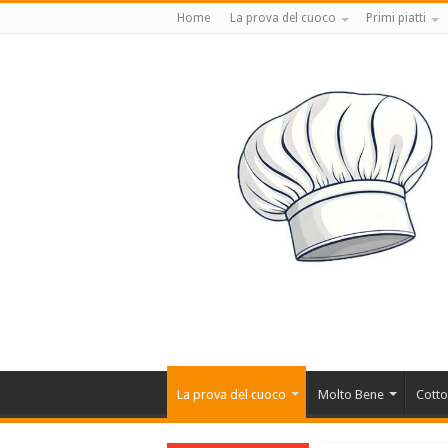
Home
La prova del cuoco
Primi piatti
La prova del cuoco
Molto Bene
Cotto