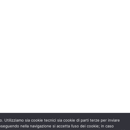
. Utilizziamo sia cookie tecnici sia cookie di parti terze per inviare
seguendo nella navigazione si accetta l’uso dei cookie; in caso