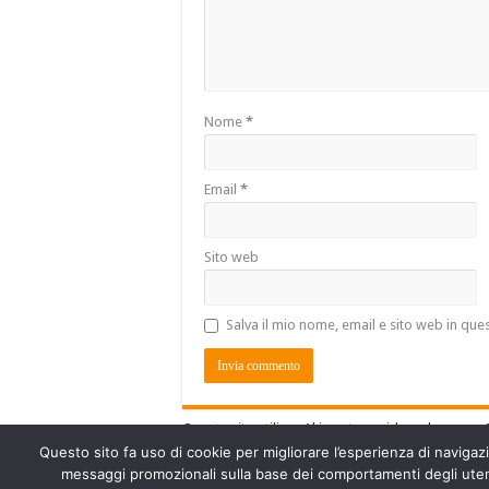
Nome
*
Email
*
Sito web
Salva il mio nome, email e sito web in qu
Questo sito utilizza Akismet per ridurre lo spam.
Questo sito fa uso di cookie per migliorare l’esperienza di navigazio
messaggi promozionali sulla base dei comportamenti degli utenti