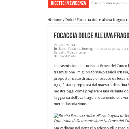
Ricette in evidenza
È sempre mezzogiorno | 
Home
/
Dolci
/
Focaccia dolce all’uva fragola r
Focaccia dolce all’uva frago
23/07/2014
Dolci
,
Focaccia
,
Immagini ricette
,
La prova del 
Barzetti
,
Video ricette
1,454 Visite
La trasmissione di cucina La Prova del Cuoco ha 
trasmissione i migliori fornai/pizzaioli d’Ital
proposto ricette di pizze e focacce da leccars
oggi è stata preparata dal maestro di cucina Se
mostra oggi come preparare una variante dolc
l’aggiunta dell’uva fragola, ottenendo una vi
merenda/colazione.
Foto tratta dalla trasmissione La Prova del 
Ma vediamo nel dettaglio adesso gli ingredient