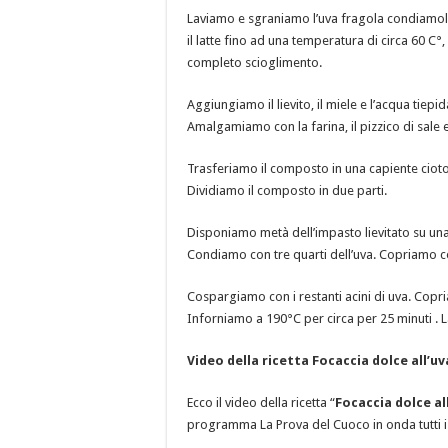
Laviamo e sgraniamo l’uva fragola condiamola
il latte fino ad una temperatura di circa 60 C
completo scioglimento.
Aggiungiamo il lievito, il miele e l’acqua tie
Amalgamiamo con la farina, il pizzico di sal
Trasferiamo il composto in una capiente ciotol
Dividiamo il composto in due parti.
Disponiamo metà dell’impasto lievitato su una 
Condiamo con tre quarti dell’uva. Copriamo co
Cospargiamo con i restanti acini di uva. Copri
Inforniamo a 190°C per circa per 25 minuti .
Video della ricetta Focaccia dolce all’u
Ecco il video della ricetta “
Focaccia dolce al
programma La Prova del Cuoco in onda tutti i 