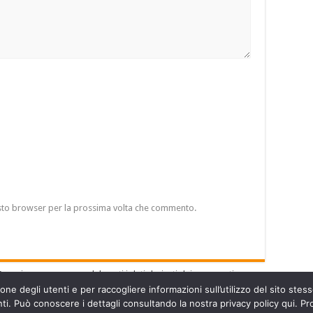
esto browser per la prossima volta che commento.
Scopri come vengono elaborati i dati derivati dai commenti
.
ne degli utenti e per raccogliere informazioni sull’utilizzo del sito stesso
. Può conoscere i dettagli consultando la nostra privacy policy qui. Pro