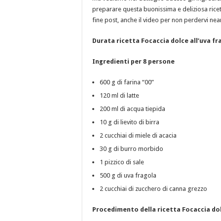
preparare questa buonissima e deliziosa ricetta
fine post, anche il video per non perdervi nea
Durata ricetta Focaccia dolce all’uva fr
Ingredienti per 8 persone
600 g di farina “00”
120 ml di latte
200 ml di acqua tiepida
10 g di lievito di birra
2 cucchiai di miele di acacia
30 g di burro morbido
1 pizzico di sale
500 g di uva fragola
2 cucchiai di zucchero di canna grezzo
Procedimento della ricetta Focaccia dolc