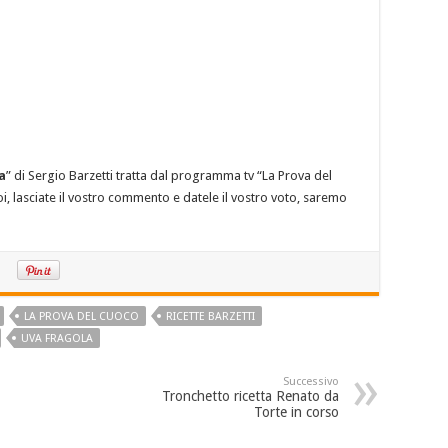
a
” di Sergio Barzetti tratta dal programma tv “La Prova del
oi, lasciate il vostro commento e datele il vostro voto, saremo
LA PROVA DEL CUOCO
RICETTE BARZETTI
UVA FRAGOLA
Successivo
Tronchetto ricetta Renato da
Torte in corso