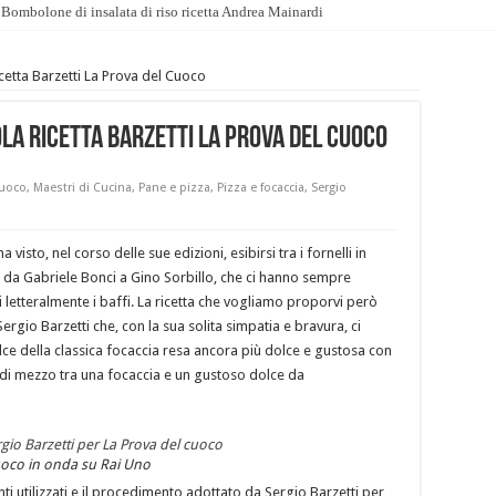
Bombolone di insalata di riso ricetta Andrea Mainardi
icetta Barzetti La Prova del Cuoco
la ricetta Barzetti La Prova del Cuoco
cuoco
,
Maestri di Cucina
,
Pane e pizza
,
Pizza e focaccia
,
Sergio
visto, nel corso delle sue edizioni, esibirsi tra i fornelli in
ia, da Gabriele Bonci a Gino Sorbillo, che ci hanno sempre
i letteralmente i baffi. La ricetta che vogliamo proporvi però
rgio Barzetti che, con la sua solita simpatia e bravura, ci
e della classica focaccia resa ancora più dolce e gustosa con
a di mezzo tra una focaccia e un gustoso dolce da
Cuoco in onda su Rai Uno
i utilizzati e il procedimento adottato da Sergio Barzetti per