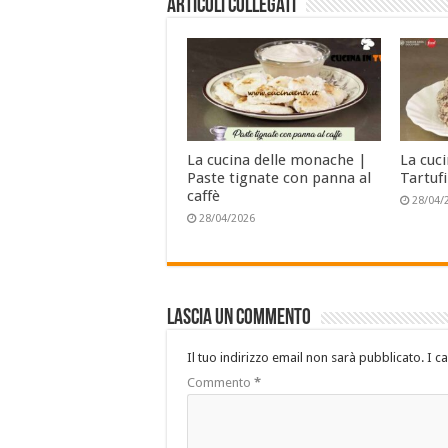
Articoli collegati
La cucina delle monache |
La cuc
Paste tignate con panna al
Tartufi
caffè
28/04/
28/04/2026
Lascia un commento
Il tuo indirizzo email non sarà pubblicato.
I c
Commento
*