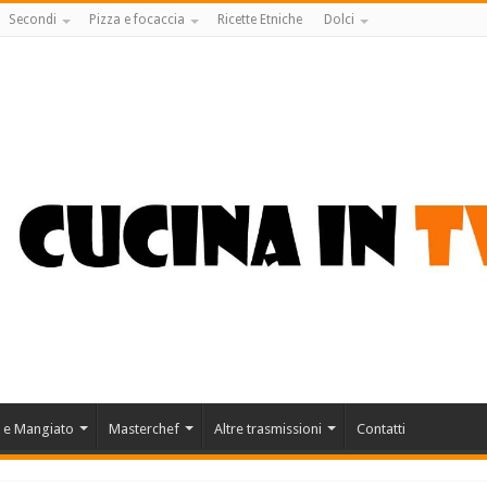
Secondi
Pizza e focaccia
Ricette Etniche
Dolci
 e Mangiato
Masterchef
Altre trasmissioni
Contatti