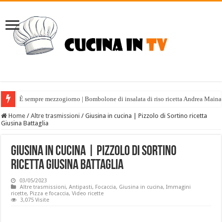
È sempre mezzogiorno | Bombolone di insalata di riso ricetta Andrea Maina
Home
/
Altre trasmissioni
/
Giusina in cucina | Pizzolo di Sortino ricetta
Giusina Battaglia
Giusina in cucina | Pizzolo di Sortino
ricetta Giusina Battaglia
03/05/2023
Altre trasmissioni
,
Antipasti
,
Focaccia
,
Giusina in cucina
,
Immagini
ricette
,
Pizza e focaccia
,
Video ricette
3,075 Visite