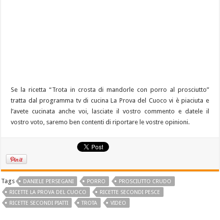
Se la ricetta “Trota in crosta di mandorle con porro al prosciutto”
tratta dal programma tv di cucina La Prova del Cuoco vi è piaciuta e
l’avete cucinata anche voi, lasciate il vostro commento e datele il
vostro voto, saremo ben contenti di riportare le vostre opinioni.
Tags
DANIELE PERSEGANI
PORRO
PROSCIUTTO CRUDO
RICETTE LA PROVA DEL CUOCO
RICETTE SECONDI PESCE
RICETTE SECONDI PIATTI
TROTA
VIDEO