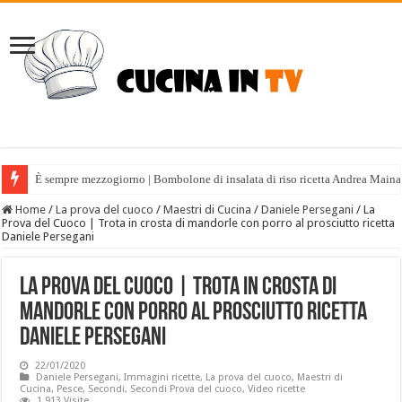
È sempre mezzogiorno | Bombolone di insalata di riso ricetta Andrea Maina
Home
/
La prova del cuoco
/
Maestri di Cucina
/
Daniele Persegani
/
La
Prova del Cuoco | Trota in crosta di mandorle con porro al prosciutto ricetta
Daniele Persegani
La Prova del Cuoco | Trota in crosta di
mandorle con porro al prosciutto ricetta
Daniele Persegani
22/01/2020
Daniele Persegani
,
Immagini ricette
,
La prova del cuoco
,
Maestri di
Cucina
,
Pesce
,
Secondi
,
Secondi Prova del cuoco
,
Video ricette
1,913 Visite