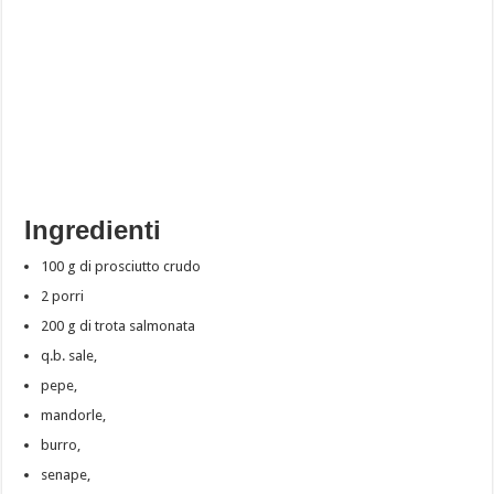
Ingredienti
100 g di prosciutto crudo
2 porri
200 g di trota salmonata
q.b. sale,
pepe,
mandorle,
burro,
senape,