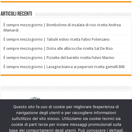
Articoli recenti
È sempre mezzogiorno | Bombolone di insalata di riso ricetta Andrea
Mainardi
È sempre mezzogiorno | Tabulè estivo ricetta Fabio Potenzano
È sempre mezzogiorno | Dolce alle albicocche ricetta Sal De Riso
È sempre mezzogiorno | Pizzette del baretto ricetta Fulvio Marino
È sempre mezzogiorno | Lasagna bianca ai peperoni ricetta gemelli Billi
Questo sito fa uso di cookie per migliorare l’esperienza di
navigazione degli utenti e per raccogliere informazioni
sull’utilizzo del sito stesso. Utilizziamo sia cookie tecnici sia
cookie di parti terze per inviare messaggi promozionali sulla
base dei comportamenti degli utenti. Può conoscere i dettagli