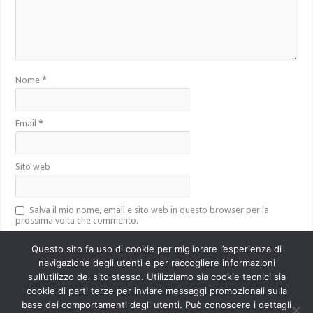
Nome
*
Email
*
Sito web
Salva il mio nome, email e sito web in questo browser per la
prossima volta che commento.
Questo sito fa uso di cookie per migliorare l’esperienza di
navigazione degli utenti e per raccogliere informazioni
sull’utilizzo del sito stesso. Utilizziamo sia cookie tecnici sia
Questo sito utilizza Akismet per ridurre lo spam.
Scopri come vengono
cookie di parti terze per inviare messaggi promozionali sulla
elaborati i dati derivati dai commenti
.
base dei comportamenti degli utenti. Può conoscere i dettagli