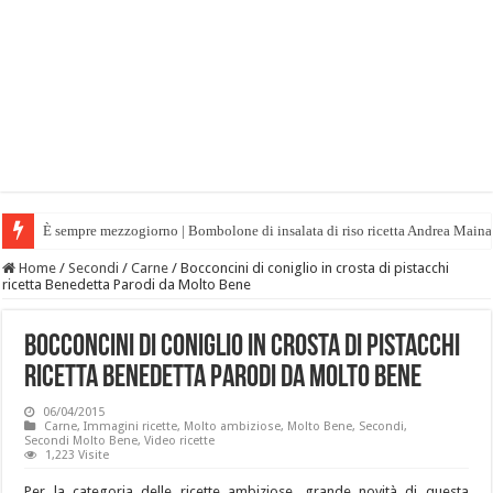
È sempre mezzogiorno | Bombolone di insalata di riso ricetta Andrea Maina
Home
/
Secondi
/
Carne
/
Bocconcini di coniglio in crosta di pistacchi
ricetta Benedetta Parodi da Molto Bene
Bocconcini di coniglio in crosta di pistacchi
ricetta Benedetta Parodi da Molto Bene
06/04/2015
Carne
,
Immagini ricette
,
Molto ambiziose
,
Molto Bene
,
Secondi
,
Secondi Molto Bene
,
Video ricette
1,223 Visite
Per la categoria delle ricette ambiziose, grande novità di questa