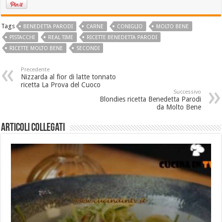
Tags
BENEDETTA PARODI
CARNE
CONIGLIO
MOLTO BENE
PISTACCHI
REAL TIME
RICETTE BENEDETTA PARODI
RICETTE MOLTO BENE
SECONDI
Precedente
Nizzarda al fior di latte tonnato
ricetta La Prova del Cuoco
Successivo
Blondies ricetta Benedetta Parodi
da Molto Bene
Articoli collegati