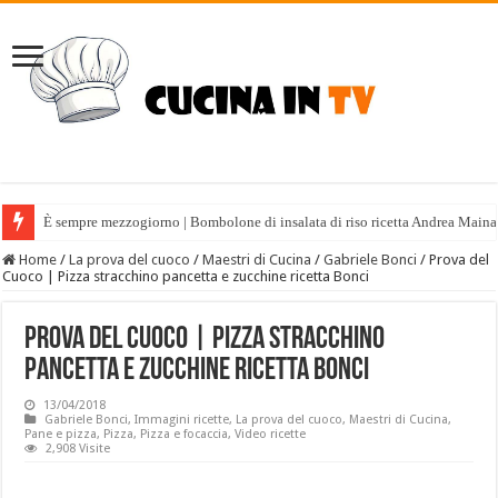
È sempre mezzogiorno | Bombolone di insalata di riso ricetta Andrea Maina
Home
/
La prova del cuoco
/
Maestri di Cucina
/
Gabriele Bonci
/
Prova del
Cuoco | Pizza stracchino pancetta e zucchine ricetta Bonci
Prova del Cuoco | Pizza stracchino
pancetta e zucchine ricetta Bonci
13/04/2018
Gabriele Bonci
,
Immagini ricette
,
La prova del cuoco
,
Maestri di Cucina
,
Pane e pizza
,
Pizza
,
Pizza e focaccia
,
Video ricette
2,908 Visite