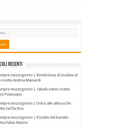
coli recenti
empre mezzogiorno | Bombolone di insalata di
o ricetta Andrea Mainardi
empre mezzogiorno | Tabulè estivo ricetta
bio Potenzano
empre mezzogiorno | Dolce alle albicocche
etta Sal De Riso
empre mezzogiorno | Pizzette del baretto
etta Fulvio Marino