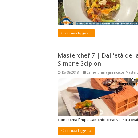
Continua a leggere »
Masterchef 7 | Dall’età della
Simone Scipioni
15/08/2018
Carne
,
Immagini ricette
,
Masterc
come tema l’impiattamento creativo, ha trova
Continua a leggere »