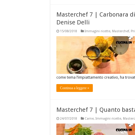
Masterchef 7 | Carbonara d
Denise Delli
15/08/2018
Immagini ricette
,
Masterchef
,
Pr
come tema l’impiattamento creativo, ha trova
Continua a leggere »
Masterchef 7 | Quanto basta
24/07/2018
Carne
,
Immagini ricette
,
Masterc