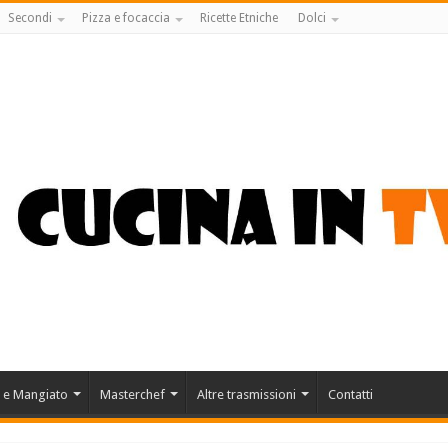
Secondi
Pizza e focaccia
Ricette Etniche
Dolci
 e Mangiato
Masterchef
Altre trasmissioni
Contatti