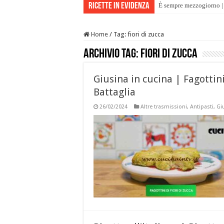
Ricette in evidenza
È sempre mezzogiorno | 
Home
/
Tag:
fiori di zucca
Archivio tag:
fiori di zucca
Giusina in cucina | Fagottini
Battaglia
26/02/2024
Altre trasmissioni
,
Antipasti
,
Gi