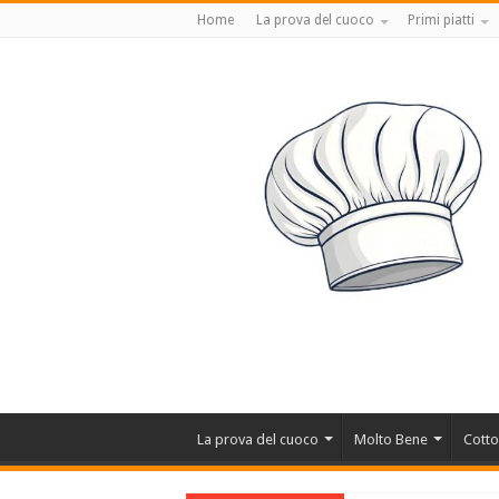
Home
La prova del cuoco
Primi piatti
La prova del cuoco
Molto Bene
Cotto