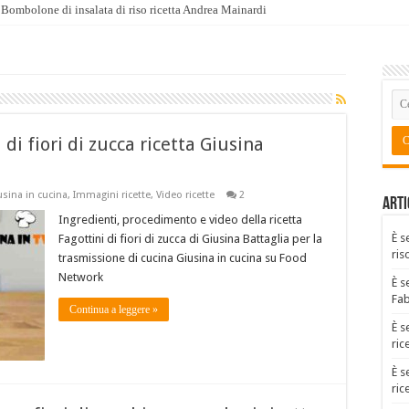
Bombolone di insalata di riso ricetta Andrea Mainardi
 di fiori di zucca ricetta Giusina
usina in cucina
,
Immagini ricette
,
Video ricette
2
Arti
Ingredienti, procedimento e video della ricetta
È s
Fagottini di fiori di zucca di Giusina Battaglia per la
ris
trasmissione di cucina Giusina in cucina su Food
Network
È s
Fa
Continua a leggere »
È s
ric
È s
ric