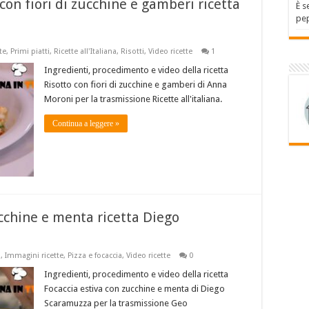
 con fiori di zucchine e gamberi ricetta
È s
pep
te
,
Primi piatti
,
Ricette all'Italiana
,
Risotti
,
Video ricette
1
Ingredienti, procedimento e video della ricetta
Risotto con fiori di zucchine e gamberi di Anna
Moroni per la trasmissione Ricette all'italiana.
Continua a leggere »
cchine e menta ricetta Diego
o
,
Immagini ricette
,
Pizza e focaccia
,
Video ricette
0
Ingredienti, procedimento e video della ricetta
Focaccia estiva con zucchine e menta di Diego
Scaramuzza per la trasmissione Geo