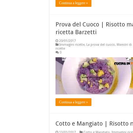
Continua a leggere »
Prova del Cuoco | Risotto ma
ricetta Barzetti
20/01/2017
Immagini ricette
,
La prova del cuoco
,
Maestri di
ricette
0
Continua a leggere »
Cotto e Mangiato | Risotto ne
13/01/2017
Cotto e Mangiato
,
Immagini rice