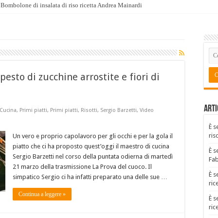
Bombolone di insalata di riso ricetta Andrea Mainardi
pesto di zucchine arrostite e fiori di
Arti
 Cucina
,
Primi piatti
,
Primi piatti
,
Risotti
,
Sergio Barzetti
,
Video
È s
ris
Un vero e proprio capolavoro per gli occhi e per la gola il
piatto che ci ha proposto quest’oggi il maestro di cucina
È s
Sergio Barzetti nel corso della puntata odierna di martedì
Fa
21 marzo della trasmissione La Prova del cuoco. Il
È s
simpatico Sergio ci ha infatti preparato una delle sue …
ric
Continua a leggere »
È s
ric