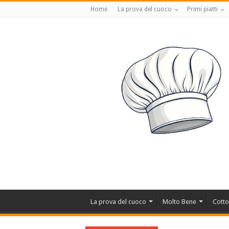
Home
La prova del cuoco
Primi piatti
La prova del cuoco
Molto Bene
Cotto