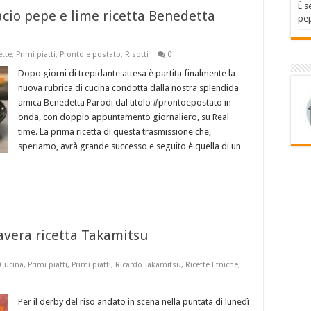
È s
acio pepe e lime ricetta Benedetta
pep
ette
,
Primi piatti
,
Pronto e postato
,
Risotti
0
Dopo giorni di trepidante attesa è partita finalmente la
nuova rubrica di cucina condotta dalla nostra splendida
amica Benedetta Parodi dal titolo #prontoepostato in
onda, con doppio appuntamento giornaliero, su Real
time. La prima ricetta di questa trasmissione che,
speriamo, avrà grande successo e seguito è quella di un
avera ricetta Takamitsu
 Cucina
,
Primi piatti
,
Primi piatti
,
Ricardo Takamitsu
,
Ricette Etniche
,
Per il derby del riso andato in scena nella puntata di lunedì