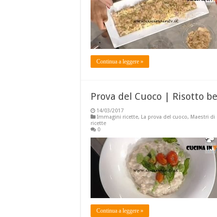
Continua a leggere »
Prova del Cuoco | Risotto bel
14/03/2017
Immagini ricette
,
La prova del cuoco
,
Maestri di
ricette
0
Continua a leggere »