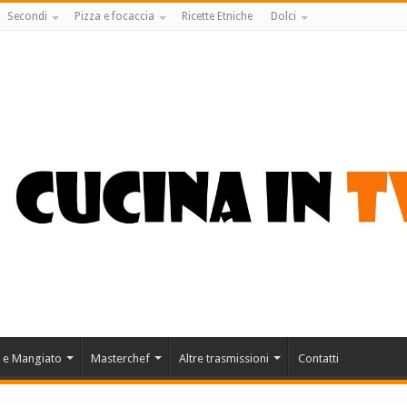
Secondi
Pizza e focaccia
Ricette Etniche
Dolci
 e Mangiato
Masterchef
Altre trasmissioni
Contatti