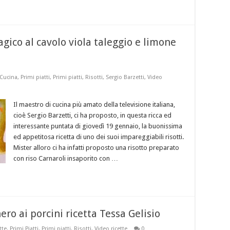
gico al cavolo viola taleggio e limone
 Cucina
,
Primi piatti
,
Primi piatti
,
Risotti
,
Sergio Barzetti
,
Video
Il maestro di cucina più amato della televisione italiana,
cioè Sergio Barzetti, ci ha proposto, in questa ricca ed
interessante puntata di giovedì 19 gennaio, la buonissima
ed appetitosa ricetta di uno dei suoi impareggiabili risotti.
Mister alloro ci ha infatti proposto una risotto preparato
con riso Carnaroli insaporito con …
ro ai porcini ricetta Tessa Gelisio
tte
,
Primi Piatti
,
Primi piatti
,
Risotti
,
Video ricette
0