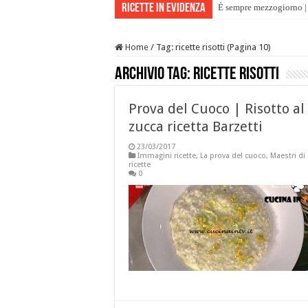
Ricette in evidenza
È sempre mezzogiorno | 
Home
/
Tag:
ricette risotti
(Pagina 10)
Archivio tag:
ricette risotti
Prova del Cuoco | Risotto al 
zucca ricetta Barzetti
23/03/2017
Immagini ricette
,
La prova del cuoco
,
Maestri di
ricette
0