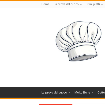
Home
La prova del cuoco
Primi piatti
La prova del cuoco
Molto Bene
Cotto