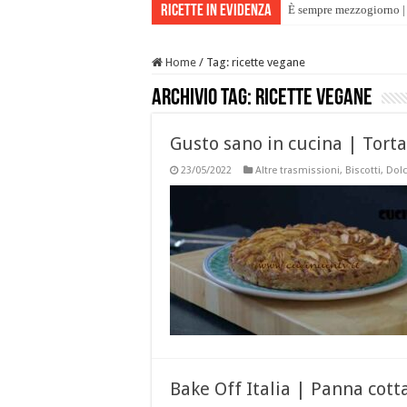
Ricette in evidenza
È sempre mezzogiorno | 
Home
/
Tag:
ricette vegane
Archivio tag:
ricette vegane
Gusto sano in cucina | Tort
23/05/2022
Altre trasmissioni
,
Biscotti
,
Dolc
Bake Off Italia | Panna cotta