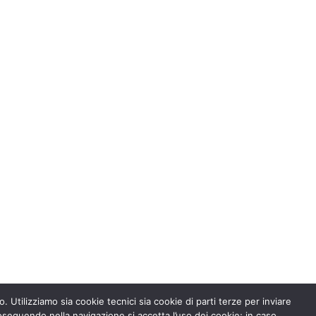
. Utilizziamo sia cookie tecnici sia cookie di parti terze per inviare
seguendo nella navigazione si accetta l’uso dei cookie; in caso