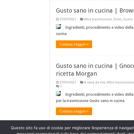
Gusto sano in cucina | Brow
07/07/2021
Altre trasmissioni
,
Dolci
,
Gusto 
Ingredienti, procedimento e video della
cucina
Continua a leggere »
Gusto sano in cucina | Gnocc
ricetta Morgan
07/07/2021
A cena da me
,
Altre trasmission
1
Ingredienti, procedimento e video della
per la trasmissione Gusto sano in cucina
Continua a leggere »
Questo sito fa uso di cookie per migliorare l’esperienza di navigazio
1
2
3
4
5
»
...
Ultimo »
messaggi promozionali sulla base dei comportamenti degli utenti