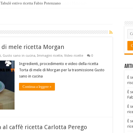
Tabulè estivo ricetta Fabio Potenzano
a di mele ricetta Morgan
i
,
Gusto sano in cucina
,
Immagini ricette
,
Video ricette
0
Ingredienti, procedimento e video della ricetta
Arti
Torta di mele di Morgan per la trasmissione Gusto
sano in cucina
È s
ris
Continua a leggere »
È s
Fa
È s
ric
È s
 al caffè ricetta Carlotta Perego
ric