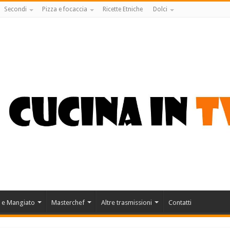
Secondi
Pizza e focaccia
Ricette Etniche
Dolci
 e Mangiato
Masterchef
Altre trasmissioni
Contatti