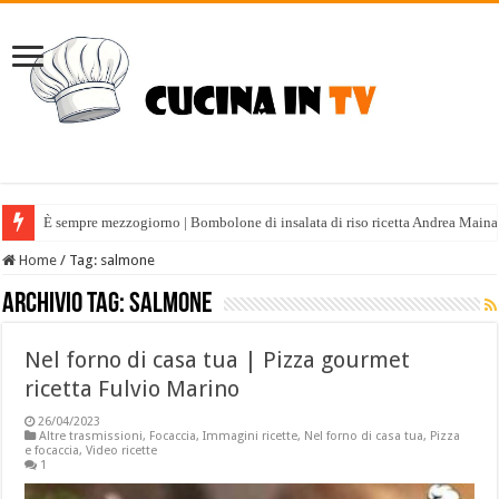
È sempre mezzogiorno | Bombolone di insalata di riso ricetta Andrea Maina
Home
/
Tag:
salmone
Archivio tag:
salmone
Nel forno di casa tua | Pizza gourmet
ricetta Fulvio Marino
26/04/2023
Altre trasmissioni
,
Focaccia
,
Immagini ricette
,
Nel forno di casa tua
,
Pizza
e focaccia
,
Video ricette
1