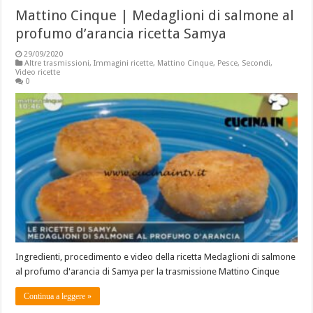
Mattino Cinque | Medaglioni di salmone al
profumo d’arancia ricetta Samya
29/09/2020
Altre trasmissioni
,
Immagini ricette
,
Mattino Cinque
,
Pesce
,
Secondi
,
Video ricette
0
Ingredienti, procedimento e video della ricetta Medaglioni di salmone
al profumo d'arancia di Samya per la trasmissione Mattino Cinque
Continua a leggere »