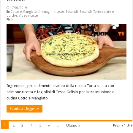
17/01/2019
Cotto e Mangiato
,
Immagini ricette
,
Secondi
,
Secondi
,
Torte salate e
quiche
,
Video ricette
0
Ingredienti, procedimento e video della ricetta Torta salata con
salmone ricotta e fagiolini di Tessa Gelisio per la trasmissione di
cucina Cotto e Mangiato
Continua a leggere »
1
2
3
4
5
»
...
Ultimo »
Pagina 1 di 9