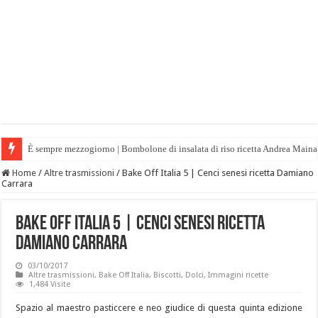
È sempre mezzogiorno | Bombolone di insalata di riso ricetta Andrea Maina
Home
/
Altre trasmissioni
/
Bake Off Italia 5 | Cenci senesi ricetta Damiano
Carrara
Bake Off Italia 5 | Cenci senesi ricetta
Damiano Carrara
03/10/2017
Altre trasmissioni
,
Bake Off Italia
,
Biscotti
,
Dolci
,
Immagini ricette
1,484 Visite
Spazio al maestro pasticcere e neo giudice di questa quinta edizione