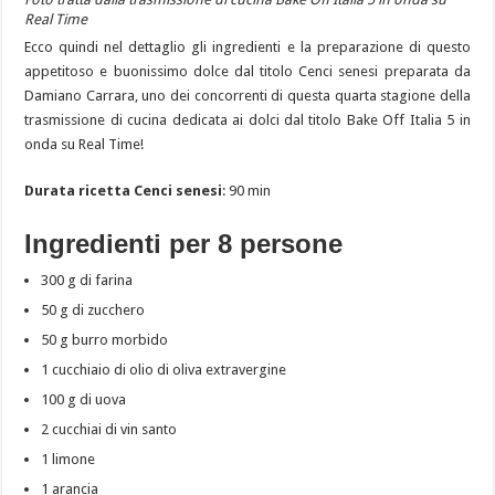
Real Time
Ecco quindi nel dettaglio gli ingredienti e la preparazione di questo
appetitoso e buonissimo dolce dal titolo Cenci senesi preparata da
Damiano Carrara, uno dei concorrenti di questa quarta stagione della
trasmissione di cucina dedicata ai dolci dal titolo Bake Off Italia 5 in
onda su Real Time!
Durata ricetta Cenci senesi
: 90 min
Ingredienti per 8 persone
300 g di farina
50 g di zucchero
50 g burro morbido
1 cucchiaio di olio di oliva extravergine
100 g di uova
2 cucchiai di vin santo
1 limone
1 arancia