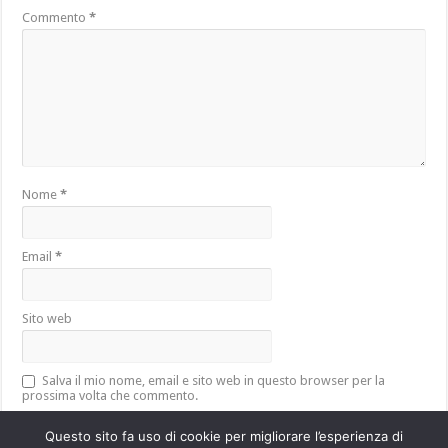
Commento
*
Nome
*
Email
*
Sito web
Salva il mio nome, email e sito web in questo browser per la
prossima volta che commento.
Questo sito fa uso di cookie per migliorare l’esperienza di