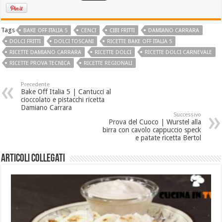
Tags
BAKE OFF ITALIA 5
CENCI
CIBI FRITTI
DAMIANO CARRARA
DOLCI FRITTI
DOLCI TOSCANI
RICETTE BAKE OFF ITALIA 5
RICETTE DAMIANO CARRARA
RICETTE DOLCI
RICETTE DOLCI CARNEVALE
RICETTE PROVA TECNICA
RICETTE REGIONALI
Precedente
Bake Off Italia 5 | Cantucci al
cioccolato e pistacchi ricetta
Damiano Carrara
Successivo
Prova del Cuoco | Wurstel alla
birra con cavolo cappuccio speck
e patate ricetta Bertol
Articoli collegati