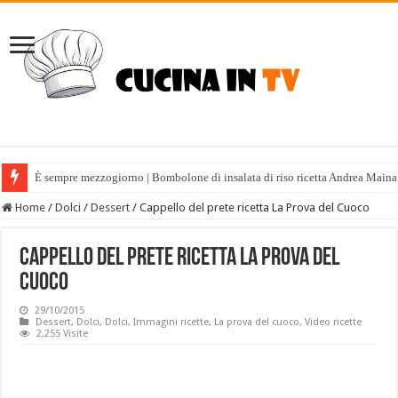
È sempre mezzogiorno | Bombolone di insalata di riso ricetta Andrea Maina
Home
/
Dolci
/
Dessert
/
Cappello del prete ricetta La Prova del Cuoco
Cappello del prete ricetta La Prova del
Cuoco
29/10/2015
Dessert
,
Dolci
,
Dolci
,
Immagini ricette
,
La prova del cuoco
,
Video ricette
2,255 Visite