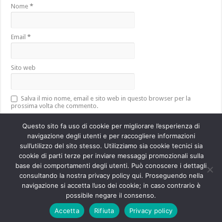
Nome
*
Email
*
Sito web
Salva il mio nome, email e sito web in questo browser per la
prossima volta che commento.
Questo sito fa uso di cookie per migliorare l’esperienza di
navigazione degli utenti e per raccogliere informazioni
sull’utilizzo del sito stesso. Utilizziamo sia cookie tecnici sia
Questo sito utilizza Akismet per ridurre lo spam.
Scopri come vengono
cookie di parti terze per inviare messaggi promozionali sulla
elaborati i dati derivati dai commenti
.
base dei comportamenti degli utenti. Può conoscere i dettagli
consultando la nostra privacy policy qui. Proseguendo nella
navigazione si accetta l’uso dei cookie; in caso contrario è
Powered by
WordPress
| Designed by
TieLabs
possibile negare il consenso.
Accetta
Rifiuta
Privacy policy
© Copyright 2026, All Rights Reserved.