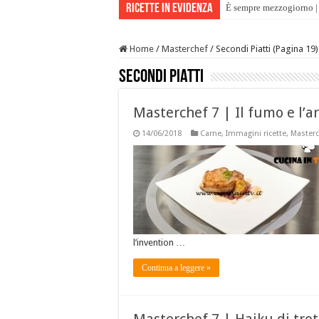
Ricette in evidenza
È sempre mezzogiorno | 
Home
/
Masterchef
/
Secondi Piatti (Pagina 19)
Secondi Piatti
Masterchef 7 | Il fumo e l’a
14/06/2018
Carne
,
Immagini ricette
,
Masterc
l’invention …
Continua a leggere »