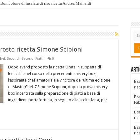
Bombolone di insalata di riso ricetta Andrea Mainardi
rrosto ricetta Simone Scipioni
hef
,
Secondi
,
Secondi Piatti
0
Dopo averci proposto la ricetta Orata in zuppetta di
Arti
lenticchie nel corso della precedente mistery box,
l’aspirante chef amatoriale e vincitore dell’ultima edizione
È s
di MasterChef 7 Simone Scipioni, dopo la prova mistery
ris
box incentrata sulla preparazione di piatti a base di
È s
ingredienti portafortuna, in seguito alla scelta fatta, per
Fa
È s
ric
È s
ric