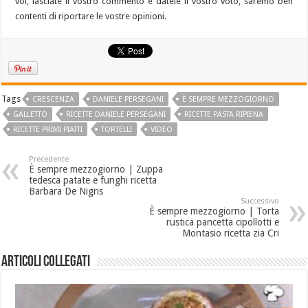
voi, lasciate il vostro commento e datele il vostro voto, saremo ben
contenti di riportare le vostre opinioni.
Tags
CRESCENZA
DANIELE PERSEGANI
È SEMPRE MEZZOGIORNO
GALLETTO
RICETTE DANIELE PERSEGANI
RICETTE PASTA RIPIENA
RICETTE PRIMI PIATTI
TORTELLI
VIDEO
Precedente
È sempre mezzogiorno | Zuppa
tedesca patate e funghi ricetta
Barbara De Nigris
Successivo
È sempre mezzogiorno | Torta
rustica pancetta cipollotti e
Montasio ricetta zia Cri
Articoli collegati