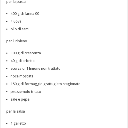
per la pasta
400 g di farina 00
4 uova
olio di semi
per il ripieno
300 g di crescenza
40 g di erbette
scorza di 1 limone non trattato
noce moscata
150 g di formaggio grattugiato stagionato
prezzemolo tritato
sale e pepe
per la salsa
1 galletto