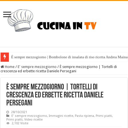
È sempre mezzogiorno | Bombolone di insalata di riso ricetta Andrea Maina
Home
/
E' sempre mezzogiorno
/
È sempre mezzogiorno | Tortelli di
crescenza ed erbette ricetta Daniele Persegani
È sempre mezzogiorno | Tortelli di
crescenza ed erbette ricetta Daniele
Persegani
28/10/2021
E' sempre mezzogiorno
,
Immagini ricette
,
Pasta ripiena
,
Primi piatti
,
Primi piatti
,
Video ricette
2,102 Visite