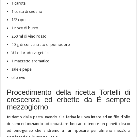
1 carota
1 costa di sedano
1/2 cipolla
1 noce di burro
250 ml di vino rosso
40 g di concentrato di pomodoro
½ l di brodo vegetale
1 mazzetto aromatico
sale e pepe
olio evo
Procedimento della ricetta Tortelli di
crescenza ed erbette da È sempre
mezzogiorno
Iniziamo dalla pasta unendo alla farina le uova intere ed un filo d’olio
di semi ed iniziando ad impastare fino ad ottenere un panetto liscio
ed omogeneo che andremo a far riposare per almeno mezz’ora