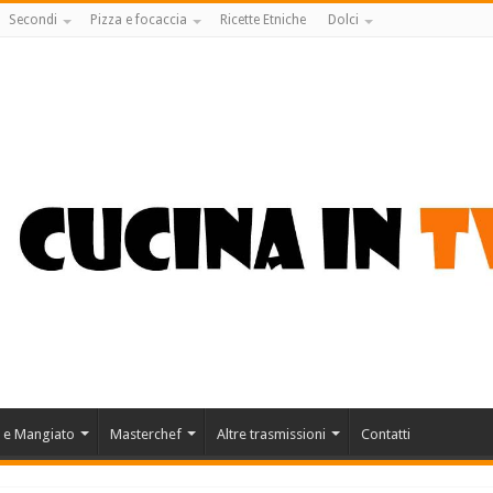
Secondi
Pizza e focaccia
Ricette Etniche
Dolci
 e Mangiato
Masterchef
Altre trasmissioni
Contatti