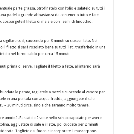
tuale parte grassa. Strofinatelo con l’olio e salatelo su tutti i
 una padella grande abbastanza da contenerlo tutto e fate
ospargete il filetto di maiale con i semi di finocchio,
a sigillare così, cuocendo per 3 minuti su ciascun lato. Nel
 filetto si sarà rosolato bene su tutti i lati, trasferitelo in una
etelo nel forno caldo per circa 15 minuti.
ti prima di serve. Tagliate il filetto a fette, all’interno sarà
cciate le patate, tagliatele a pezzi e cuocetele al vapore per
tele in una pentola con acqua fredda, aggiungete il sale
5 – 20 minuti circa, sino a che saranno molto tenere.
re umidità. Passatele 2 volte nello schiacciapatate per avere
lina, aggiustate di sale e il latte, poi cuocete per 2 minuti
esiderata. Togliete dal fuoco e incorporate il mascarpone.