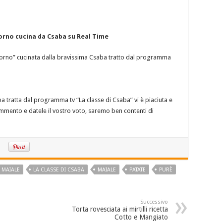
 forno cucina da Csaba su Real Time
 al forno” cucinata dalla bravissima Csaba tratto dal programma
aba tratta dal programma tv “La classe di Csaba” vi è piaciuta e
commento e datele il vostro voto, saremo ben contenti di
O MAIALE
LA CLASSE DI CSABA
MAIALE
PATATE
PURÈ
Successivo
Torta rovesciata ai mirtilli ricetta
Cotto e Mangiato