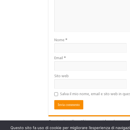
Nome
*
Email
*
Sito web
Salva il mio nome, email e sito web in qu
Questo sito utilizza Akismet per ridurre lo spam.
Questo sito fa uso di cookie per migliorare l’esperienza di navigazio