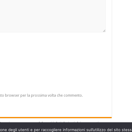
esto browser per la prossima volta che commento.
Scopri come vengono elaborati i dati derivati dai commenti
.
ne degli utenti e per raccogliere informazioni sull’utilizzo del sito stesso