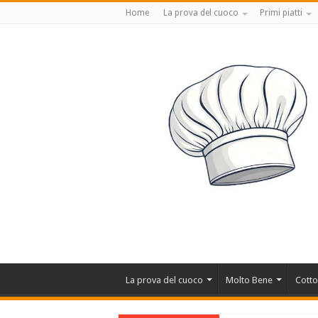
Home
La prova del cuoco
Primi piatti
La prova del cuoco
Molto Bene
Cotto