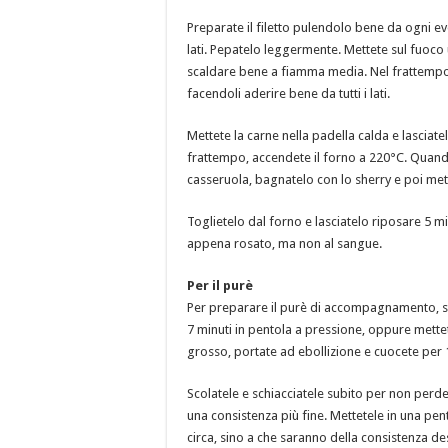
Preparate il filetto pulendolo bene da ogni even
lati. Pepatelo leggermente. Mettete sul fuoco
scaldare bene a fiamma media. Nel frattempo, c
facendoli aderire bene da tutti i lati.
Mettete la carne nella padella calda e lasciatel
frattempo, accendete il forno a 220°C. Quando il
casseruola, bagnatelo con lo sherry e poi mett
Toglietelo dal forno e lasciatelo riposare 5 minu
appena rosato, ma non al sangue.
Per il purè
Per preparare il purè di accompagnamento, sbu
7 minuti in pentola a pressione, oppure mette
grosso, portate ad ebollizione e cuocete per 1
Scolatele e schiacciatele subito per non perde
una consistenza più fine. Mettetele in una pento
circa, sino a che saranno della consistenza d