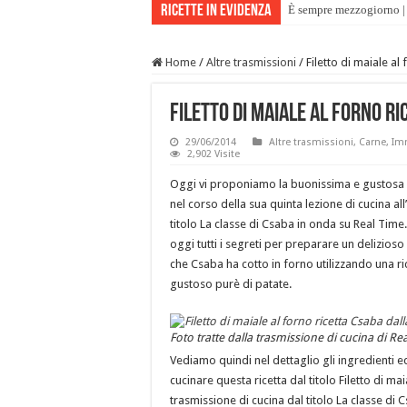
Ricette in evidenza
È sempre mezzogiorno | 
Home
/
Altre trasmissioni
/
Filetto di maiale al
Filetto di maiale al forno ri
29/06/2014
Altre trasmissioni
,
Carne
,
Imm
2,902 Visite
Oggi vi proponiamo la buonissima e gustosa r
nel corso della sua quinta lezione di cucina al
titolo La classe di Csaba in onda su Real Time.
oggi tutti i segreti per preparare un delizioso 
che Csaba ha cotto in forno utilizzando una r
gustoso purè di patate.
Foto tratte dalla trasmissione di cucina di Rea
Vediamo quindi nel dettaglio gli ingredienti e
cucinare questa ricetta dal titolo Filetto di ma
trasmissione di cucina dal titolo La classe di