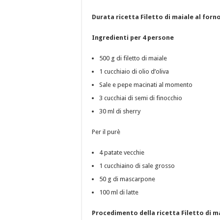
Durata ricetta Filetto di maiale al forn
Ingredienti per 4 persone
500 g di filetto di maiale
1 cucchiaio di olio d’oliva
Sale e pepe macinati al momento
3 cucchiai di semi di finocchio
30 ml di sherry
Per il purè
4 patate vecchie
1 cucchiaino di sale grosso
50 g di mascarpone
100 ml di latte
Procedimento della ricetta Filetto di ma