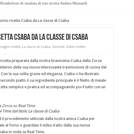
Bombolone di insalata di riso ricetta Andrea Mainardi
 forno ricetta Csaba da La classe di Csaba
cetta Csaba da La classe di Csaba
agini ricette
,
La classe di Csaba
,
Secondi
,
Video ricette
icetta preparata dalla nostra bravissima Csaba dalla Zorza
l’interno della sua nuova interessante trasmissione di cucina dal
 Con la sua solita grazie ed eleganza, Csaba ci ha illustrato
secondo piatto il cui ingrediente principale è il filetto di maiale
icetta semplice e pratica ed accompagnando poi il tutto con un
l Time dal titolo La classe di Csaba
d il procedimento utilizzati dalla nostra amica Csaba per
iale al forno e guardate il video tratto dalla sua nuova
 Csaba in onda su Real Time.