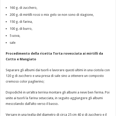
160 g. di zucchero,
200 g. di mirtilli rossi o mix gelo se non sono di stagione,
150 g. di farina,
100 g. di burro,
5 uova,
sale
Procedimento della ricetta Torta rovesciata ai mirtilli da
Cotto e Mangiato
Separare gli albumi dai tuorli e lavorare questi ultimi in una ciotola con
120 g di zucchero e una presa di sale sino a ottenere un composto
cremoso color paglierino;
Dopodichè in un’altra terrina montare gli albumi a neve ben ferma. Poi
unite ai tuorli la farina setacciata, in seguito aggiungere gli albumi
mescolando dall’alto verso il basso.
Versare in una teglia del diametro di circa 25 cm 40 g di zucchero e il