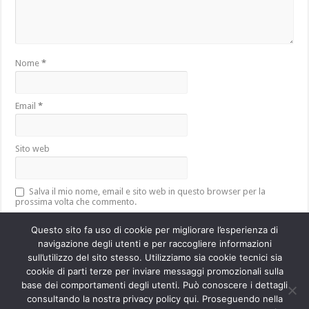
Nome
*
Email
*
Sito web
Salva il mio nome, email e sito web in questo browser per la
prossima volta che commento.
Questo sito fa uso di cookie per migliorare l’esperienza di
navigazione degli utenti e per raccogliere informazioni
sull’utilizzo del sito stesso. Utilizziamo sia cookie tecnici sia
Questo sito utilizza Akismet per ridurre lo spam.
Scopri come vengono
cookie di parti terze per inviare messaggi promozionali sulla
elaborati i dati derivati dai commenti
.
base dei comportamenti degli utenti. Può conoscere i dettagli
consultando la nostra privacy policy qui. Proseguendo nella