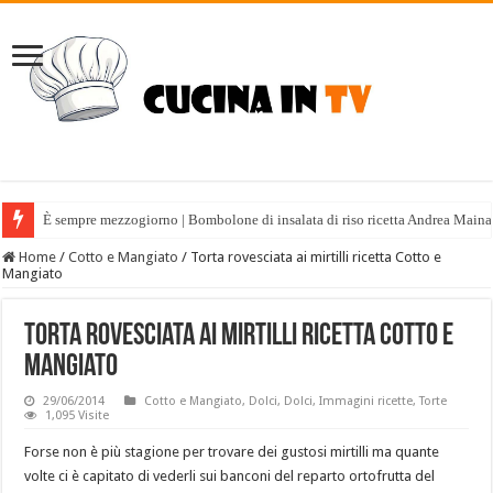
È sempre mezzogiorno | Bombolone di insalata di riso ricetta Andrea Maina
Home
/
Cotto e Mangiato
/
Torta rovesciata ai mirtilli ricetta Cotto e
Mangiato
Torta rovesciata ai mirtilli ricetta Cotto e
Mangiato
29/06/2014
Cotto e Mangiato
,
Dolci
,
Dolci
,
Immagini ricette
,
Torte
1,095 Visite
Forse non è più stagione per trovare dei gustosi mirtilli ma quante
volte ci è capitato di vederli sui banconi del reparto ortofrutta del