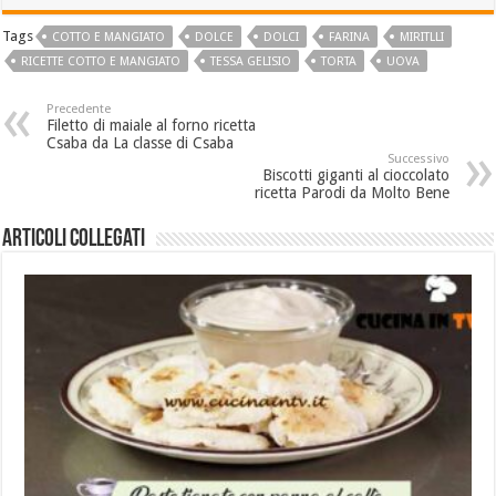
Tags
COTTO E MANGIATO
DOLCE
DOLCI
FARINA
MIRITLLI
RICETTE COTTO E MANGIATO
TESSA GELISIO
TORTA
UOVA
Precedente
Filetto di maiale al forno ricetta
Csaba da La classe di Csaba
Successivo
Biscotti giganti al cioccolato
ricetta Parodi da Molto Bene
Articoli collegati