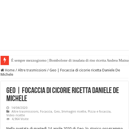
È sempre mezzogiorno | Bombolone di insalata di riso ricetta Andrea Maina
Home
/
Altre trasmissioni
/
Geo | Focaccia di cicorie ricetta Daniele De
Michele
Geo | Focaccia di cicorie ricetta Daniele De
Michele
14/04/2020
Altre trasmissioni
,
Focaccia
,
Geo
,
Immagini ricette
,
Pizza e focaccia
,
Video ricette
4,964 Visite
Nella puntata di martedì 14 aprile 2020 di Geo, lo storico programma