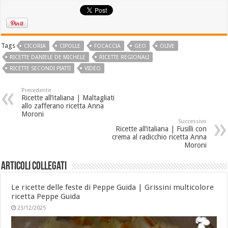
Tags
CICORIA
CIPOLLE
FOCACCIA
GEO
OLIVE
RICETTE DANIELE DE MICHELE
RICETTE REGIONALI
RICETTE SECONDI PIATTI
VIDEO
Precedente
Ricette all’italiana | Maltagliati
allo zafferano ricetta Anna
Moroni
Successivo
Ricette all’italiana | Fusilli con
crema al radicchio ricetta Anna
Moroni
Articoli collegati
Le ricette delle feste di Peppe Guida | Grissini multicolore
ricetta Peppe Guida
23/12/2025