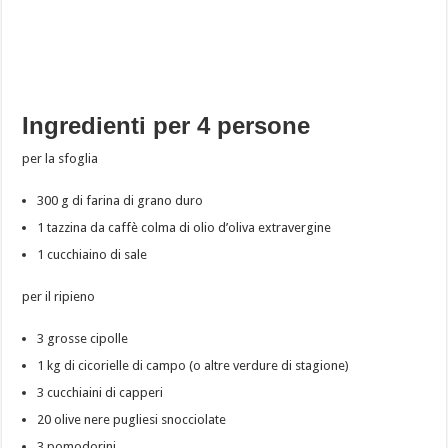
Ingredienti per 4 persone
per la sfoglia
300 g di farina di grano duro
1 tazzina da caffè colma di olio d’oliva extravergine
1 cucchiaino di sale
per il ripieno
3 grosse cipolle
1 kg di cicorielle di campo (o altre verdure di stagione)
3 cucchiaini di capperi
20 olive nere pugliesi snocciolate
3 pomodorini