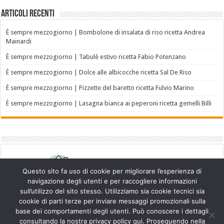
Articoli recenti
È sempre mezzogiorno | Bombolone di insalata di riso ricetta Andrea
Mainardi
È sempre mezzogiorno | Tabulè estivo ricetta Fabio Potenzano
È sempre mezzogiorno | Dolce alle albicocche ricetta Sal De Riso
È sempre mezzogiorno | Pizzette del baretto ricetta Fulvio Marino
È sempre mezzogiorno | Lasagna bianca ai peperoni ricetta gemelli Billi
Questo sito fa uso di cookie per migliorare l’esperienza di
navigazione degli utenti e per raccogliere informazioni
sull’utilizzo del sito stesso. Utilizziamo sia cookie tecnici sia
cookie di parti terze per inviare messaggi promozionali sulla
base dei comportamenti degli utenti. Può conoscere i dettagli
consultando la nostra privacy policy qui. Proseguendo nella