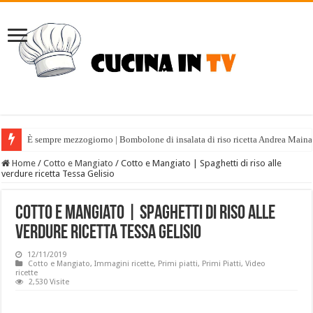
È sempre mezzogiorno | Bombolone di insalata di riso ricetta Andrea Maina
Home
/
Cotto e Mangiato
/
Cotto e Mangiato | Spaghetti di riso alle
verdure ricetta Tessa Gelisio
Cotto e Mangiato | Spaghetti di riso alle
verdure ricetta Tessa Gelisio
12/11/2019
Cotto e Mangiato
,
Immagini ricette
,
Primi piatti
,
Primi Piatti
,
Video
ricette
2,530 Visite