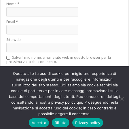
Nome
*
Email
*
Sito web
Salva il mio nome, email e sito web in questo browser per la
prossima volta che commento.
Questo sito fa uso di cookie per migliorare l’esperienza di
navigazione degli utenti e per raccogliere informazioni
sull’utilizzo del sito stesso. Utilizziamo sia cookie tecnici sia
Questo sito utilizza Akismet per ridurre lo spam.
Scopri come vengono
cookie di parti terze per inviare messaggi promozionali sulla
elaborati i dati derivati dai commenti
.
base dei comportamenti degli utenti. Può conoscere i dettagli
consultando la nostra privacy policy qui. Proseguendo nella
navigazione si accetta l’uso dei cookie; in caso contrario è
Powered by
WordPress
| Designed by
TieLabs
possibile negare il consenso.
Accetta
Rifiuta
Privacy policy
© Copyright 2026, All Rights Reserved.