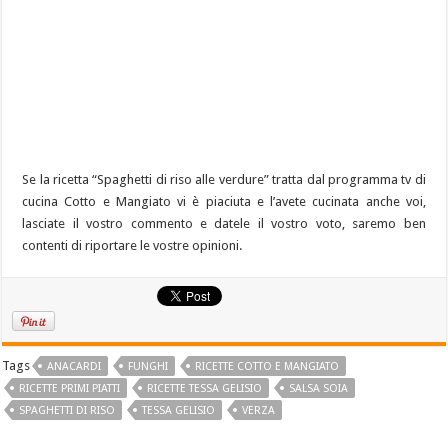
Se la ricetta “Spaghetti di riso alle verdure” tratta dal programma tv di
cucina Cotto e Mangiato vi è piaciuta e l’avete cucinata anche voi,
lasciate il vostro commento e datele il vostro voto, saremo ben
contenti di riportare le vostre opinioni.
Tags
ANACARDI
FUNGHI
RICETTE COTTO E MANGIATO
RICETTE PRIMI PIATTI
RICETTE TESSA GELISIO
SALSA SOIA
SPAGHETTI DI RISO
TESSA GELISIO
VERZA