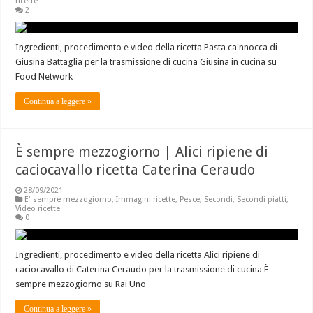
ricette
2
Ingredienti, procedimento e video della ricetta Pasta ca'nnocca di
Giusina Battaglia per la trasmissione di cucina Giusina in cucina su
Food Network
Continua a leggere »
È sempre mezzogiorno | Alici ripiene di
caciocavallo ricetta Caterina Ceraudo
28/09/2021
E' sempre mezzogiorno
,
Immagini ricette
,
Pesce
,
Secondi
,
Secondi piatti
,
Video ricette
0
Ingredienti, procedimento e video della ricetta Alici ripiene di
caciocavallo di Caterina Ceraudo per la trasmissione di cucina È
sempre mezzogiorno su Rai Uno
Continua a leggere »