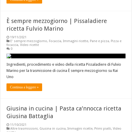
È sempre mezzogiorno | Pissaladiere
ricetta Fulvio Marino
19/11/2021
E' sempre mezzogiorno
,
Focaccia
,
Immagini ricette
,
Pane e pizza
,
Pizza e
focaccia
,
Video ricette
0
Ingredienti, procedimento e video della ricetta Pissaladiere di Fulvio
Marino per la trasmissione di cucina È sempre mezzogiorno su Rai
Uno
Continua a leggere »
Giusina in cucina | Pasta ca’nnocca ricetta
Giusina Battaglia
11/10/2021
Altre trasmissioni
,
Giusina in cucina
,
Immagini ricette
,
Primi piatti
,
Video