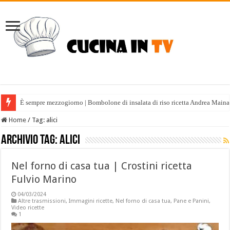
È sempre mezzogiorno | Bombolone di insalata di riso ricetta Andrea Maina
È sempre mezzogiorno | Tabulè estivo ricetta Fabio Potenzano
Home
/
Tag:
alici
Archivio tag:
alici
Nel forno di casa tua | Crostini ricetta
Fulvio Marino
04/03/2024
Altre trasmissioni
,
Immagini ricette
,
Nel forno di casa tua
,
Pane e Panini
,
Video ricette
1