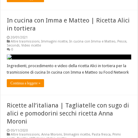
In cucina con Imma e Matteo | Ricetta Alici
in tortiera
20/01/2021
Altre trasmissioni
,
Immagini ricette
,
In cucina con Imma e Matteo
,
Pesce
,
Secondi
,
Video ricette
0
Ingredienti, procedimento e video della ricetta Alici in tortiera per la
trasmissione di cucina In cucina con Imma e Matteo su Food Network
Continua a leggere »
Ricette all’italiana | Tagliatelle con sugo di
alici e pomodorini secchi ricetta Anna
Moroni
05/11/2020
Altre trasmissioni
,
Anna Moroni
,
Immagini ricette
,
Pasta fresca
,
Primi