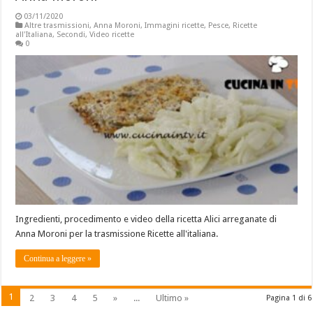
03/11/2020
Altre trasmissioni
,
Anna Moroni
,
Immagini ricette
,
Pesce
,
Ricette
all'Italiana
,
Secondi
,
Video ricette
0
Ingredienti, procedimento e video della ricetta Alici arreganate di
Anna Moroni per la trasmissione Ricette all'italiana.
Continua a leggere »
1
2
3
4
5
»
...
Ultimo »
Pagina 1 di 6