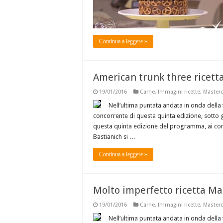
Continua a leggere »
American trunk three ricett
19/01/2016
Carne
,
Immagini ricette
,
Masterc
Nell’ultima puntata andata in onda della 
concorrente di questa quinta edizione, sotto gli 
questa quinta edizione del programma, ai conf
Bastianich si …
Continua a leggere »
Molto imperfetto ricetta Ma
19/01/2016
Carne
,
Immagini ricette
,
Masterc
Nell’ultima puntata andata in onda della 