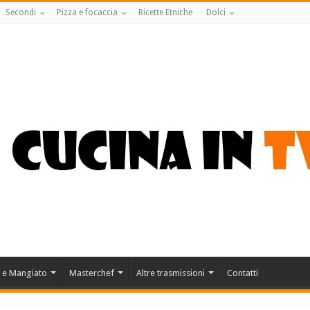
Secondi
Pizza e focaccia
Ricette Etniche
Dolci
 e Mangiato
Masterchef
Altre trasmissioni
Contatti