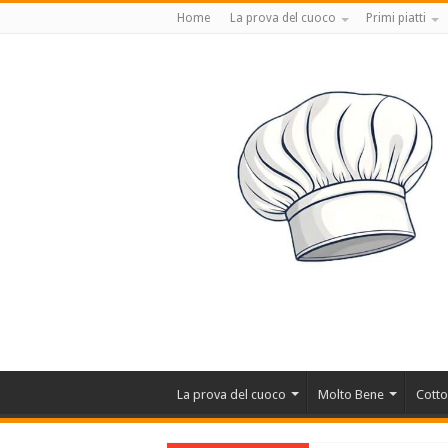
Home
La prova del cuoco
Primi piatti
La prova del cuoco
Molto Bene
Cotto