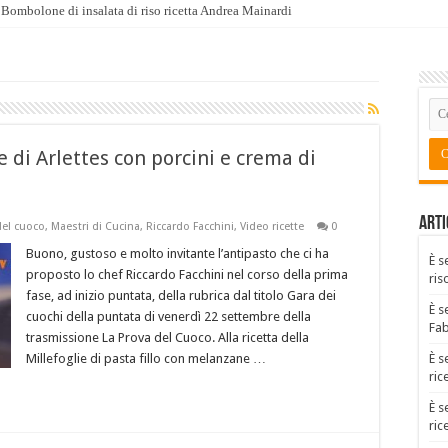
Bombolone di insalata di riso ricetta Andrea Mainardi
Tabulè estivo ricetta Fabio Potenzano
e di Arlettes con porcini e crema di
Arti
del cuoco
,
Maestri di Cucina
,
Riccardo Facchini
,
Video ricette
0
Buono, gustoso e molto invitante l’antipasto che ci ha
È s
proposto lo chef Riccardo Facchini nel corso della prima
ris
fase, ad inizio puntata, della rubrica dal titolo Gara dei
È s
cuochi della puntata di venerdì 22 settembre della
Fa
trasmissione La Prova del Cuoco. Alla ricetta della
Millefoglie di pasta fillo con melanzane …
È s
ric
È s
ric