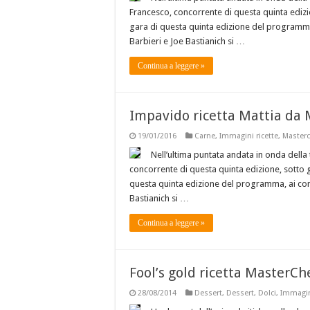
Francesco, concorrente di questa quinta edizione,
gara di questa quinta edizione del programma,
Barbieri e Joe Bastianich si …
Continua a leggere »
Impavido ricetta Mattia da 
19/01/2016
Carne
,
Immagini ricette
,
Masterc
Nell’ultima puntata andata in onda della 
concorrente di questa quinta edizione, sotto gli 
questa quinta edizione del programma, ai conf
Bastianich si …
Continua a leggere »
Fool’s gold ricetta MasterCh
28/08/2014
Dessert
,
Dessert
,
Dolci
,
Immagini