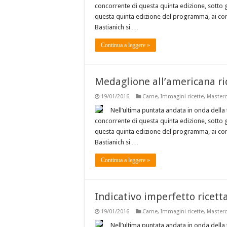
concorrente di questa quinta edizione, sotto gli 
questa quinta edizione del programma, ai conf
Bastianich si …
Continua a leggere »
Medaglione all’americana ri
19/01/2016
Carne
,
Immagini ricette
,
Masterc
Nell’ultima puntata andata in onda della 
concorrente di questa quinta edizione, sotto gli 
questa quinta edizione del programma, ai conf
Bastianich si …
Continua a leggere »
Indicativo imperfetto ricet
19/01/2016
Carne
,
Immagini ricette
,
Masterc
Nell’ultima puntata andata in onda della 