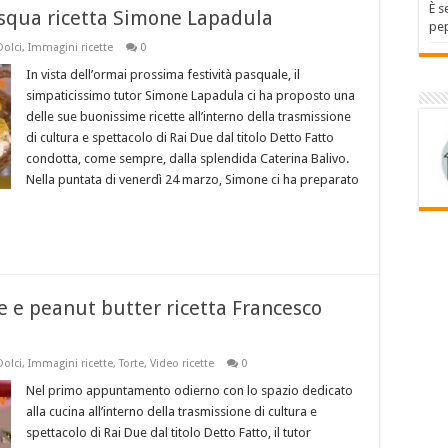
È s
asqua ricetta Simone Lapadula
pep
Dolci
,
Immagini ricette
0
In vista dell’ormai prossima festività pasquale, il
simpaticissimo tutor Simone Lapadula ci ha proposto una
delle sue buonissime ricette all’interno della trasmissione
di cultura e spettacolo di Rai Due dal titolo Detto Fatto
condotta, come sempre, dalla splendida Caterina Balivo.
Nella puntata di venerdì 24 marzo, Simone ci ha preparato
e e peanut butter ricetta Francesco
Dolci
,
Immagini ricette
,
Torte
,
Video ricette
0
Nel primo appuntamento odierno con lo spazio dedicato
alla cucina all’interno della trasmissione di cultura e
spettacolo di Rai Due dal titolo Detto Fatto, il tutor