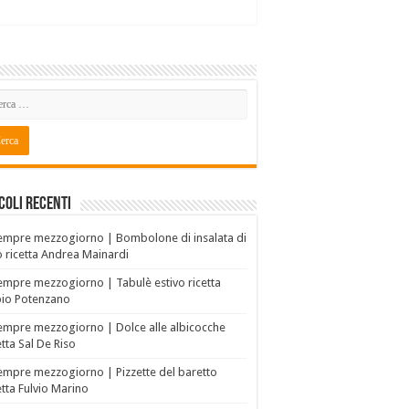
coli recenti
empre mezzogiorno | Bombolone di insalata di
o ricetta Andrea Mainardi
empre mezzogiorno | Tabulè estivo ricetta
bio Potenzano
empre mezzogiorno | Dolce alle albicocche
etta Sal De Riso
empre mezzogiorno | Pizzette del baretto
etta Fulvio Marino