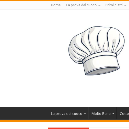
Home
La prova del cuoco
Primi piatti
La prova del cuoco
Molto Bene
Cotto