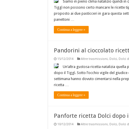
Siamo in pieno clima natalizio quindi in 
Tiggì non possono certo mancare le ricette tip
proposto ai due pasticceri in gara questa set
panettoni …
Continua a leggere »
Pandorini al cioccolato ricet
15/12/2014
Altre trasmissioni
,
Dolci
,
Dolci d
Un’altra gustosa ricetta natalizia quella
dopo il Tiggì. Sotto l’occhio vigile del giudic
settimana hanno dovuto cimentarsi nella prepa
ricetta …
Continua a leggere »
Panforte ricetta Dolci dopo i
10/12/2014
Altre trasmissioni
,
Dolci
,
Dolci d