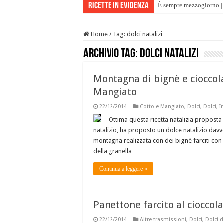
Ricette in evidenza
È sempre mezzogiorno | 
Home
/
Tag:
dolci natalizi
Archivio tag:
dolci natalizi
Montagna di bignè e cioccola
Mangiato
22/12/2014
Cotto e Mangiato
,
Dolci
,
Dolci
,
I
Ottima questa ricetta natalizia proposta 
natalizio, ha proposto un dolce natalizio davv
montagna realizzata con dei bignè farciti con
della granella …
Continua a leggere »
Panettone farcito al cioccola
22/12/2014
Altre trasmissioni
,
Dolci
,
Dolci d