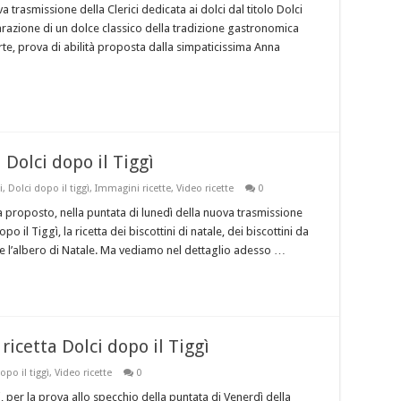
 trasmissione della Clerici dedicata ai dolci dal titolo Dolci
razione di un dolce classico della tradizione gastronomica
forte, prova di abilità proposta dalla simpaticissima Anna
a Dolci dopo il Tiggì
i
,
Dolci dopo il tiggì
,
Immagini ricette
,
Video ricette
0
 proposto, nella puntata di lunedì della nuova trasmissione
opo il Tiggì, la ricetta dei biscottini di natale, dei biscottini da
e l’albero di Natale. Ma vediamo nel dettaglio adesso …
ricetta Dolci dopo il Tiggì
opo il tiggì
,
Video ricette
0
i, per la prova allo specchio della puntata di Venerdì della