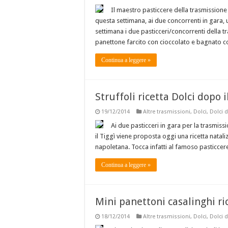
Il maestro pasticcere della trasmission
questa settimana, ai due concorrenti in gara,
settimana i due pasticceri/concorrenti della t
panettone farcito con cioccolato e bagnato 
Continua a leggere »
Struffoli ricetta Dolci dopo i
19/12/2014
Altre trasmissioni
,
Dolci
,
Dolci d
Ai due pasticceri in gara per la trasmissi
il Tiggì viene proposta oggi una ricetta natali
napoletana. Tocca infatti al famoso pasticcer
Continua a leggere »
Mini panettoni casalinghi ric
18/12/2014
Altre trasmissioni
,
Dolci
,
Dolci d