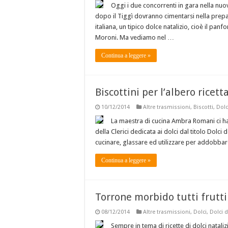
Oggi i due concorrenti in gara nella nuova
dopo il Tiggì dovranno cimentarsi nella prepa
italiana, un tipico dolce natalizio, cioè il pan
Moroni. Ma vediamo nel …
Continua a leggere »
Biscottini per l’albero ricett
10/12/2014
Altre trasmissioni
,
Biscotti
,
Dolc
La maestra di cucina Ambra Romani ci ha
della Clerici dedicata ai dolci dal titolo Dolci d
cucinare, glassare ed utilizzare per addobbar
Continua a leggere »
Torrone morbido tutti frutti 
08/12/2014
Altre trasmissioni
,
Dolci
,
Dolci d
Sempre in tema di ricette di dolci nataliz