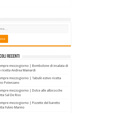
coli recenti
empre mezzogiorno | Bombolone di insalata di
o ricetta Andrea Mainardi
empre mezzogiorno | Tabulè estivo ricetta
bio Potenzano
empre mezzogiorno | Dolce alle albicocche
etta Sal De Riso
empre mezzogiorno | Pizzette del baretto
etta Fulvio Marino