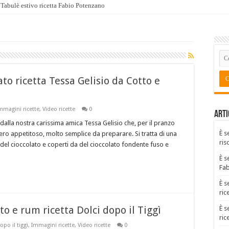
Tabulè estivo ricetta Fabio Potenzano
to ricetta Tessa Gelisio da Cotto e
mmagini ricette
,
Video ricette
0
Arti
dalla nostra carissima amica Tessa Gelisio che, per il pranzo
È s
ero appetitoso, molto semplice da preparare. Si tratta di una
ris
 del cioccolato e coperti da del cioccolato fondente fuso e
È s
Fa
È s
ric
to e rum ricetta Dolci dopo il Tiggì
È s
ric
opo il tiggì
,
Immagini ricette
,
Video ricette
0