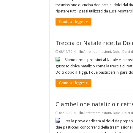
trasmissione di cucina dedicata ai dolci dal ti
ripetere tutti i passi utilizzati da Luca Mont
Continua a leggere »
Treccia di Natale ricetta Dolc
08/12/2014
Altre trasmissioni
,
Dolci
,
Dolci d
Siamo ormai prossimi al Natale e la nost
gustoso dolce natalizio come la treccia di Nat
Dolci dopo il Tiggì. I due pasticceri in gara 
Continua a leggere »
Ciambellone natalizio ricetta
04/12/2014
Altre trasmissioni
,
Dolci
,
Dolci d
Per la prova dedicata ai dolci da prepa
due pasticceri concorrenti della trasmissione 