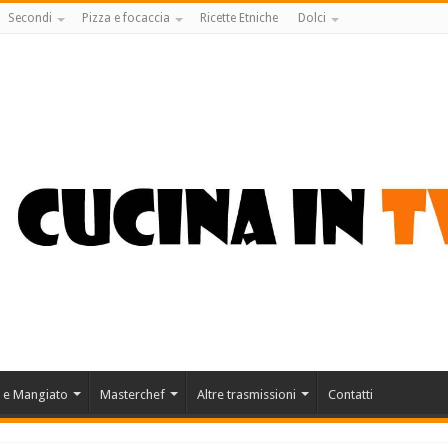
Secondi
Pizza e focaccia
Ricette Etniche
Dolci
 e Mangiato
Masterchef
Altre trasmissioni
Contatti