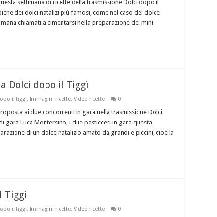
questa settimana di ricette della trasmissione Dolci dopo il
iche dei dolci natalizi più famosi, come nel caso del dolce
timana chiamati a cimentarsi nella preparazione dei mini
ta Dolci dopo il Tiggì
opo il tiggì
,
Immagini ricette
,
Video ricette
0
 proposta ai due concorrenti in gara nella trasmissione Dolci
e di gara Luca Montersino, i due pasticceri in gara questa
razione di un dolce natalizio amato da grandi e piccini, cioè la
l Tiggì
opo il tiggì
,
Immagini ricette
,
Video ricette
0