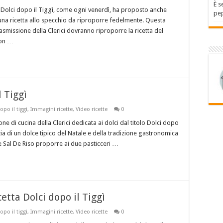
È s
e Dolci dopo il Tiggì, come ogni venerdì, ha proposto anche
pep
 una ricetta allo specchio da riproporre fedelmente. Questa
rasmissione della Clerici dovranno riproporre la ricetta del
con …
l Tiggì
opo il tiggì
,
Immagini ricette
,
Video ricette
0
one di cucina della Clerici dedicata ai dolci dal titolo Dolci dopo
zia di un dolce tipico del Natale e della tradizione gastronomica
e Sal De Riso proporre ai due pasticceri …
etta Dolci dopo il Tiggì
opo il tiggì
,
Immagini ricette
,
Video ricette
0