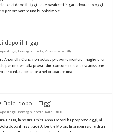
tolo Dolci dopo il Tiggì, i due pasticceri in gara dovranno oggi
ersino per preparare una buonissimo e …
i dopo il Tiggì
opo il tiggì
,
Immagini ricette
,
Video ricette
0
ra Antonella Clerici non poteva proporre niente di meglio di un
ale per mettere alla prova i due concorrenti della trasmissione
dovranno infatti cimentarsi nel preparare una …
 Dolci dopo il Tiggì
opo il tiggì
,
Immagini ricette
,
Torte
0
rare a casa, la nostra amica Anna Moroni ha proposto oggi, ai
Dolci dopo il Tiggì, cioè Aliberti e Molon, la preparazione di un