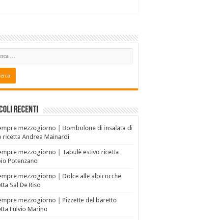
coli recenti
empre mezzogiorno | Bombolone di insalata di
o ricetta Andrea Mainardi
empre mezzogiorno | Tabulè estivo ricetta
bio Potenzano
empre mezzogiorno | Dolce alle albicocche
etta Sal De Riso
empre mezzogiorno | Pizzette del baretto
etta Fulvio Marino