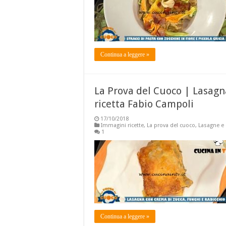
Continua a leggere »
La Prova del Cuoco | Lasagn
ricetta Fabio Campoli
17/10/2018
Immagini ricette
,
La prova del cuoco
,
Lasagne e 
1
Continua a leggere »