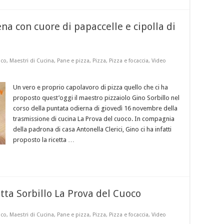
na con cuore di papaccelle e cipolla di
oco
,
Maestri di Cucina
,
Pane e pizza
,
Pizza
,
Pizza e focaccia
,
Video
Un vero e proprio capolavoro di pizza quello che ci ha
proposto quest’oggi il maestro pizzaiolo Gino Sorbillo nel
corso della puntata odierna di giovedì 16 novembre della
trasmissione di cucina La Prova del cuoco. In compagnia
della padrona di casa Antonella Clerici, Gino ci ha infatti
proposto la ricetta …
etta Sorbillo La Prova del Cuoco
oco
,
Maestri di Cucina
,
Pane e pizza
,
Pizza
,
Pizza e focaccia
,
Video