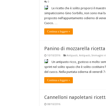
0
Le ricette che è solito proporci il maestr
simpaticissimo Gino Sorbillo, non sono mai ba
proposto nell’appuntamento odierno di venerd
Cuoco. …
Continua a leggere »
Panino di mozzarella ricetta
10/10/2016
Antipasti
,
Antipasti
,
Immagini ri
Un antipasto ricco, gustoso e molto sem
sprint nel solito spazio che è solito costituir
del cuoco. Nella puntata odierna di venerdì 7 
Continua a leggere »
Cannelloni napoletani ricet
08/10/2016