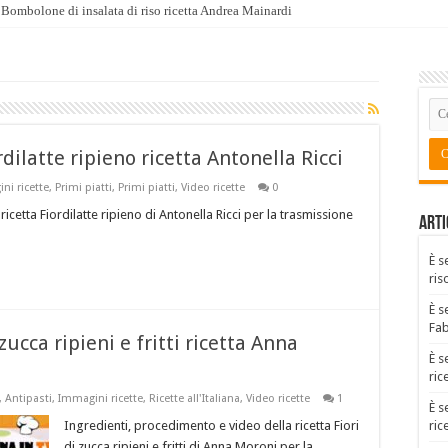
Bombolone di insalata di riso ricetta Andrea Mainardi
ilatte ripieno ricetta Antonella Ricci
ni ricette
,
Primi piatti
,
Primi piatti
,
Video ricette
0
icetta Fiordilatte ripieno di Antonella Ricci per la trasmissione
Arti
È s
ris
È s
Fa
 zucca ripieni e fritti ricetta Anna
È s
ric
,
Antipasti
,
Immagini ricette
,
Ricette all'Italiana
,
Video ricette
1
È s
Ingredienti, procedimento e video della ricetta Fiori
ric
di zucca ripieni e fritti di Anna Moroni per la