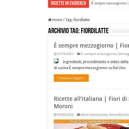
Ricette in evidenza
È sempre mezzogiorno | 
Home
/
Tag:
fiordilatte
Archivio tag:
fiordilatte
È sempre mezzogiorno | Fiord
07/10/2021
E' sempre mezzogiorno
,
Immagi
Ingredienti, procedimento e video della r
di cucina È sempre mezzogiorno su Rai Uno
Continua a leggere »
Ricette all’italiana | Fiori di
Moroni
03/06/2020
Altre trasmissioni
,
Anna Moroni