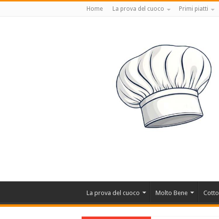
Home
La prova del cuoco
Primi piatti
La prova del cuoco
Molto Bene
Cotto