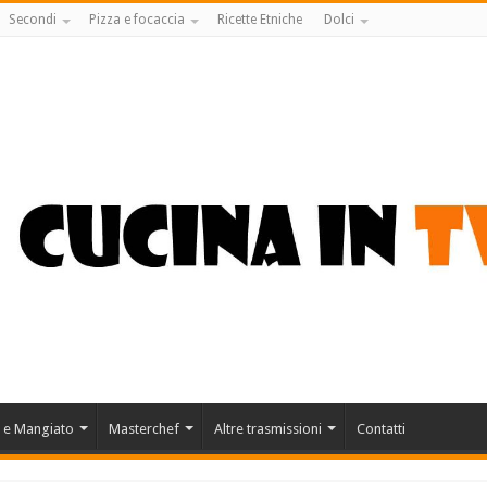
Secondi
Pizza e focaccia
Ricette Etniche
Dolci
 e Mangiato
Masterchef
Altre trasmissioni
Contatti