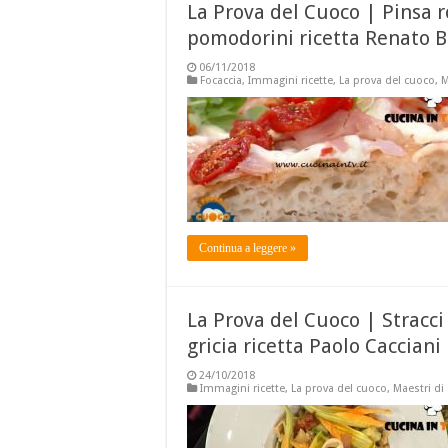
La Prova del Cuoco | Pinsa 
pomodorini ricetta Renato 
06/11/2018
Focaccia
,
Immagini ricette
,
La prova del cuoco
,
M
Continua a leggere »
La Prova del Cuoco | Stracci 
gricia ricetta Paolo Cacciani
24/10/2018
Immagini ricette
,
La prova del cuoco
,
Maestri di