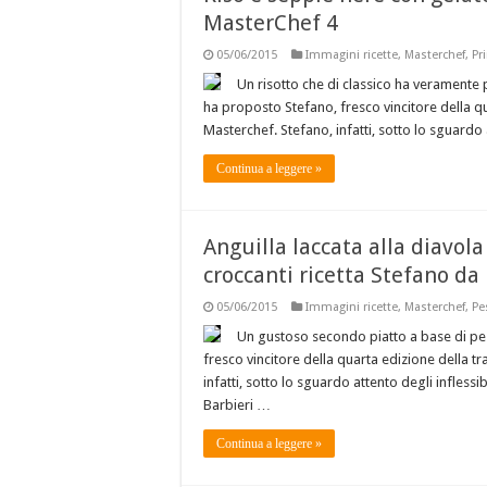
MasterChef 4
05/06/2015
Immagini ricette
,
Masterchef
,
Pr
Un risotto che di classico ha veramente p
ha proposto Stefano, fresco vincitore della qu
Masterchef. Stefano, infatti, sotto lo sguardo 
Continua a leggere »
Anguilla laccata alla diavola
croccanti ricetta Stefano d
05/06/2015
Immagini ricette
,
Masterchef
,
Pe
Un gustoso secondo piatto a base di pes
fresco vincitore della quarta edizione della tr
infatti, sotto lo sguardo attento degli inflessi
Barbieri …
Continua a leggere »