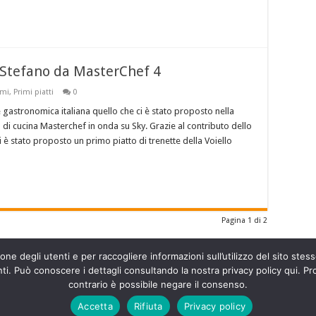
a Stefano da MasterChef 4
imi
,
Primi piatti
0
e gastronomica italiana quello che ci è stato proposto nella
i cucina Masterchef in onda su Sky. Grazie al contributo dello
i è stato proposto un primo piatto di trenette della Voiello
Pagina 1 di 2
ne degli utenti e per raccogliere informazioni sull’utilizzo del sito stesso
. Può conoscere i dettagli consultando la nostra privacy policy qui. Pro
contrario è possibile negare il consenso.
Accetta
Rifiuta
Privacy policy