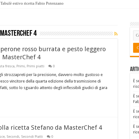
Tabulè estivo ricetta Fabio Potenzano
 Masterchef 4
eperone rosso burrata e pesto leggero
da MasterChef 4
sta fresca
,
Primi
,
Primi piatti
0
Arti
gli strozzapreti per la precisione, davvero molto gustoso e
È s
esco vincitore della quarta edizione della trasmissione di
ris
atti, sotto lo sguardo attento degli inflessibili giudici di gara
È s
Fa
È s
ric
polla ricetta Stefano da MasterChef 4
È s
ric
sce
,
Secondi
,
Secondi Piatti
0