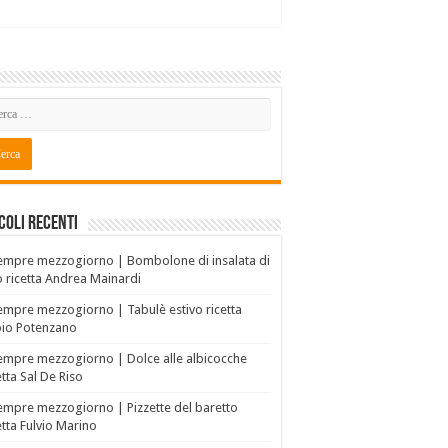
coli recenti
empre mezzogiorno | Bombolone di insalata di
o ricetta Andrea Mainardi
empre mezzogiorno | Tabulè estivo ricetta
bio Potenzano
empre mezzogiorno | Dolce alle albicocche
etta Sal De Riso
empre mezzogiorno | Pizzette del baretto
etta Fulvio Marino