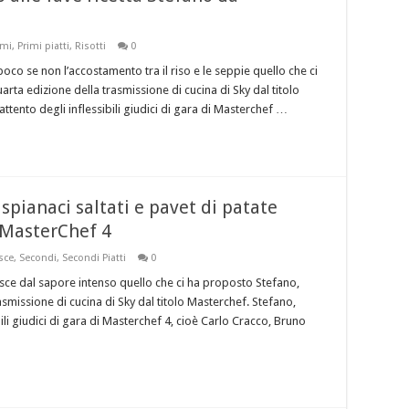
imi
,
Primi piatti
,
Risotti
0
oco se non l’accostamento tra il riso e le seppie quello che ci
arta edizione della trasmissione di cucina di Sky dal titolo
attento degli inflessibili giudici di gara di Masterchef …
 spianaci saltati e pavet di patate
a MasterChef 4
sce
,
Secondi
,
Secondi Piatti
0
ce dal sapore intenso quello che ci ha proposto Stefano,
asmissione di cucina di Sky dal titolo Masterchef. Stefano,
bili giudici di gara di Masterchef 4, cioè Carlo Cracco, Bruno