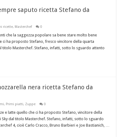
sempre saputo ricetta Stefano da
 ricette
,
Masterchef
0
enti che la saggezza popolare sa bene stare molto bene
he ci ha proposto Stefano, fresco vincitore della quarta
l titolo Masterchef. Stefano, infatti, sotto lo sguardo attento
mozzarella nera ricetta Stefano da
imi
,
Primi piatti
,
Zuppe
0
e e latte quello che ci ha proposto Stefano, vincitore della
 Sky dal titolo Masterchef. Stefano, infatti, sotto lo sguardo
asterchef 4, cioè Carlo Cracco, Bruno Barbieri e Joe Bastianich, …