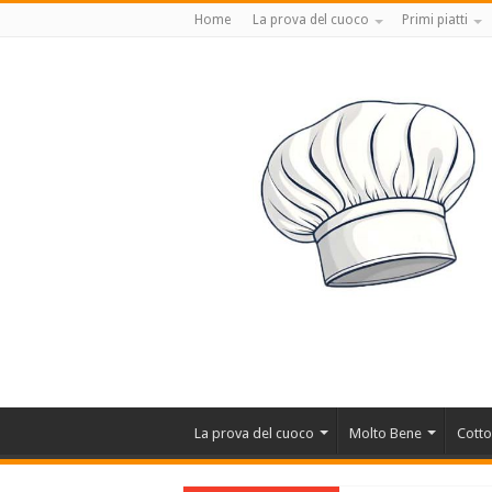
Home
La prova del cuoco
Primi piatti
La prova del cuoco
Molto Bene
Cotto