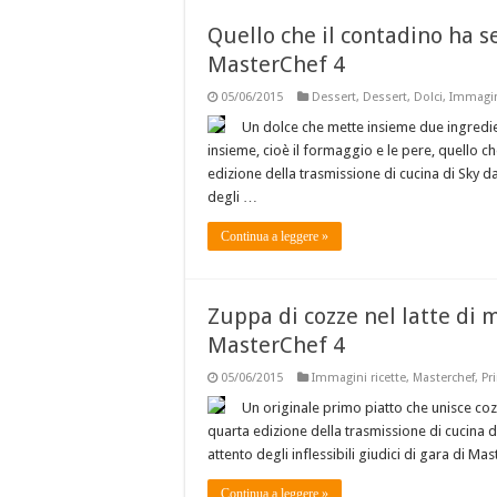
Quello che il contadino ha 
MasterChef 4
05/06/2015
Dessert
,
Dessert
,
Dolci
,
Immagini
Un dolce che mette insieme due ingredi
insieme, cioè il formaggio e le pere, quello c
edizione della trasmissione di cucina di Sky da
degli …
Continua a leggere »
Zuppa di cozze nel latte di 
MasterChef 4
05/06/2015
Immagini ricette
,
Masterchef
,
Pr
Un originale primo piatto che unisce cozz
quarta edizione della trasmissione di cucina di
attento degli inflessibili giudici di gara di M
Continua a leggere »