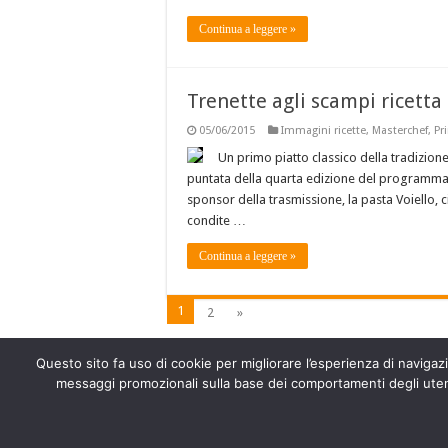
Continua a leggere »
Trenette agli scampi ricett
05/06/2015
Immagini ricette
,
Masterchef
,
Pr
Un primo piatto classico della tradizion
puntata della quarta edizione del programma d
sponsor della trasmissione, la pasta Voiello, c
condite …
Continua a leggere »
1
2
»
Questo sito fa uso di cookie per migliorare l’esperienza di navigazio
messaggi promozionali sulla base dei comportamenti degli utenti
© Copyright 2026, All Rights Reserved.