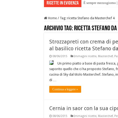
Ricette in evidenza
È sempre mezzogiorno | 
Home
/
Tag:
ricetta Stefano da Masterchef 4
Archivio tag:
ricetta Stefano da
Strozzapreti con crema di p
al basilico ricetta Stefano 
08/06/2015
Immagini ricette
,
Masterchef
,
Pa
Un primo piatto a base di pasta fresca, 
saporito quello che ci ha proposto Stefano, fr
cucina di Sky dal titolo Masterchef. Stefano, inf
di …
Continua a leggere »
Cernia in saor con la sua ci
08/06/2015
Immagini ricette
,
Masterchef
,
Pe