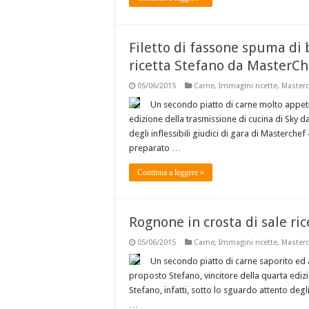
Filetto di fassone spuma di
ricetta Stefano da MasterCh
05/06/2015
Carne
,
Immagini ricette
,
Masterc
Un secondo piatto di carne molto appeti
edizione della trasmissione di cucina di Sky da
degli inflessibili giudici di gara di Masterchef
preparato …
Continua a leggere »
Rognone in crosta di sale ri
05/06/2015
Carne
,
Immagini ricette
,
Masterc
Un secondo piatto di carne saporito ed a
proposto Stefano, vincitore della quarta edizi
Stefano, infatti, sotto lo sguardo attento degli
…