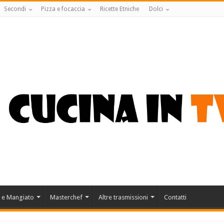
Secondi
Pizza e focaccia
Ricette Etniche
Dolci
 e Mangiato
Masterchef
Altre trasmissioni
Contatti