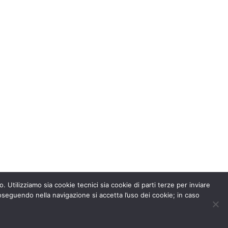
. Utilizziamo sia cookie tecnici sia cookie di parti terze per inviare
seguendo nella navigazione si accetta l’uso dei cookie; in caso
Powered by
WordPress
| Designed by
TieLabs