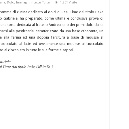
alia
,
Dolci
,
Immagini ricette
,
Torte
1,251 Visite
gramma di cucina dedicato ai dolci di Real Time dal titolo Bake
imo Gabriele, ha preparato, come ultima e conclusiva prova di
, una torta dedicata al fratello Andrea, uno dei primi dolci da lui
rsi alla pasticceria, caratterizzato da una base croccante, un
re alla farina ed una doppia farcitura a base di mousse al
 cioccolato al latte ed ovviamente una mousse al cioccolato
o al cioccolato in tutte le sue forme e sapori.
 Time dal titolo Bake Off Italia 3