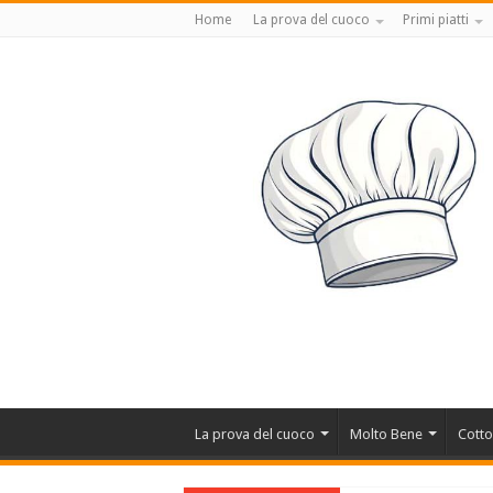
Home
La prova del cuoco
Primi piatti
La prova del cuoco
Molto Bene
Cotto