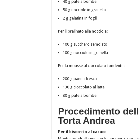
40 g pate a bombe
50 g nocciole in granella
2 g gelatina in fogli
Per il pralinato alla nocciola:
100 g zucchero semolato
100 g nocciole in granella
Per la mousse al cioccolato fondente:
200 g panna fresca
130 g cioccolato al latte
80 g pate a bombe
Procedimento della
Torta Andrea
Per il biscotto al cacao:
Montiamo gli albumi con lo zucchero, poi agg