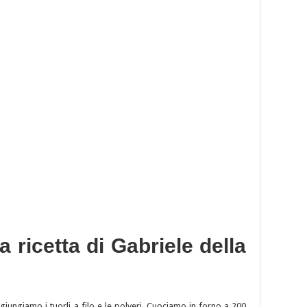
 ricetta di Gabriele della
iungiamo i tuorli a filo e le polveri. Cuociamo in forno a 200