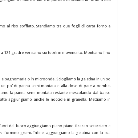
mo al riso soffiato. Stendiamo tra due fogli di carta forno e
a 121 gradi e versiamo sui tuorli in movimento. Montiamo fino
to a bagnomaria o in microonde. Sciogliamo la gelatina in un po
 un po’ di panna semi montata e alla dose di pate a bombe.
giamo la panna semi montata restante mescolando dal basso
 latte aggiungiamo anche le nocciole in granella. Mettiamo in
 Fuori dal fuoco aggiungiamo piano piano il cacao setacciato e
si formino grumi. Infine, aggiungiamo la gelatina con la sua