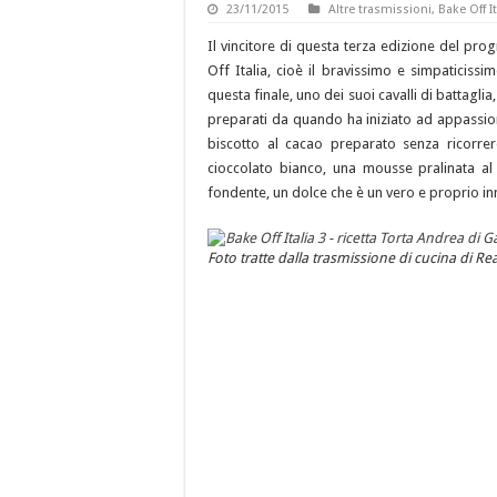
23/11/2015
Altre trasmissioni
,
Bake Off It
Il vincitore di questa terza edizione del pro
Off Italia, cioè il bravissimo e simpaticiss
questa finale, uno dei suoi cavalli di battaglia
preparati da quando ha iniziato ad appassiona
biscotto al cacao preparato senza ricorre
cioccolato bianco, una mousse pralinata al
fondente, un dolce che è un vero e proprio inn
Foto tratte dalla trasmissione di cucina di Real