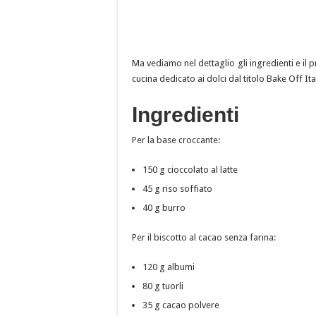
Ma vediamo nel dettaglio gli ingredienti e il 
cucina dedicato ai dolci dal titolo Bake Off I
Ingredienti
Per la base croccante:
150 g cioccolato al latte
45 g riso soffiato
40 g burro
Per il biscotto al cacao senza farina:
120 g albumi
80 g tuorli
35 g cacao polvere