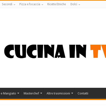
Secondi
Pizza e focaccia
Ricette Etniche
Dolci
 e Mangiato
Masterchef
Altre trasmissioni
Contatti